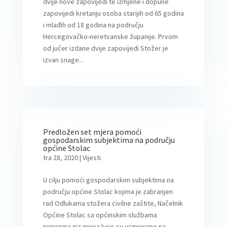
dvije nove zapovijedi te izmjene i dopune
zapovijedi kretanju osoba starijih od 65 godina
i mlađih od 18 godina na području
Hercegovačko-neretvanske županije. Prvom
od jučer izdane dvije zapovijedi Stožer je
izvan snage...
Predložen set mjera pomoći
gospodarskim subjektima na području
općine Stolac
tra 28, 2020
|
Vijesti
U cilju pomoći gospodarskim subjektima na
području općine Stolac kojima je zabranjen
rad Odlukama stožera civilne zaštite, Načelnik
Općine Stolac sa općinskim službama
priprema niz mjera koje su usmjerene na