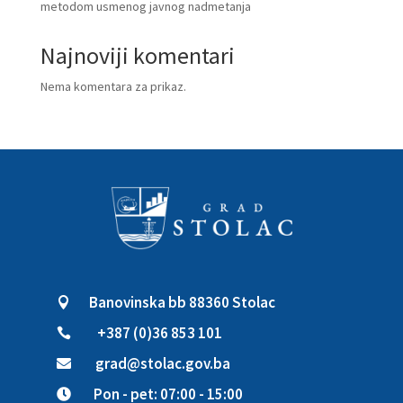
metodom usmenog javnog nadmetanja
Najnoviji komentari
Nema komentara za prikaz.
Banovinska bb 88360 Stolac

+387 (0)36 853 101

grad@stolac.gov.ba

Pon - pet: 07:00 - 15:00
