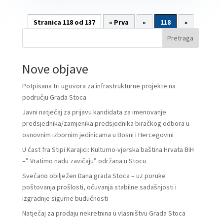
Stranica 118 od 137
« Prva
«
118
»
Pretraga
Nove objave
Potpisana tri ugovora za infrastrukturne projekte na
području Grada Stoca
Javni natječaj za prijavu kandidata za imenovanje
predsjednika/zamjenika predsjednika biračkog odbora u
osnovnim izbornim jedinicama u Bosni i Hercegovini
U čast fra Stipi Karajici: Kulturno-vjerska baština Hrvata BiH
–” Vratimo nadu zavičaju” održana u Stocu
Svečano obilježen Dana grada Stoca – uz poruke
poštovanja prošlosti, očuvanja stabilne sadašnjosti i
izgradnje sigurne budućnosti
Natječaj za prodaju nekretnina u vlasništvu Grada Stoca