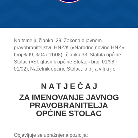
Na temelju članka 29. Zakona o javnom
pravobraniteljstvu HNŽ/K («Narodne novine HNŽ»
broj 8/99, 3/04 i 11/08) i članka 33. Statuta općine
Stolac («Sl. glasnik općine Stolac» broj: 01/98 i
01/02), Načelnik općine Stolac, o b j a v lj u j e
N A T J E Č A J
ZA IMENOVANJE JAVNOG
PRAVOBRANITELJA
OPĆINE STOLAC
Objavljuje se upražnjena pozicija: