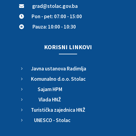
grad@stolac.gov.ba

Pon - pet: 07:00 - 15:00

Pauza: 10:00 - 10:30

KORISNI LINKOVI
Javna ustanova Radimlja
5
Komunalno d.o.o. Stolac
5
Sajam HPM
5
Vlada HNŽ
5
Turistička zajednica HNŽ
5
UNESCO - Stolac
5