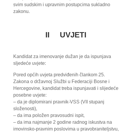
svim sudskim i upravnim postupcima sukladno
zakonu.
II UVJETI
Kandidat za imenovanje dužan je da ispunjava
sljedeće uvjete:
Pored općih uvjeta predviđenih člankom 25.
Zakona o državnoj Službi u Federaciji Bosne i
Hercegovine, kandidat treba ispunjavati i slijedeće
posebne uvjete:
– da je diplomirani pravnik-VSS (VII stupanj
složenosti),
– da ima položen pravosudni ispit,
– da ima najmanje 2 godine radnog iskustva na
imovinsko-pravnim poslovima u pravobraniteljstvu,