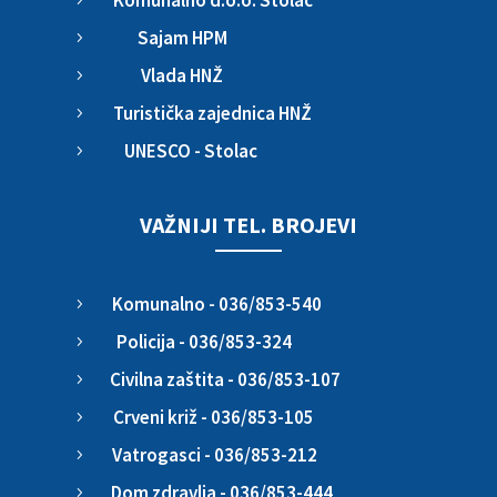
Komunalno d.o.o. Stolac
5
Sajam HPM
5
Vlada HNŽ
5
Turistička zajednica HNŽ
5
UNESCO - Stolac
5
VAŽNIJI TEL. BROJEVI
Komunalno - 036/853-540
5
Policija - 036/853-324
5
Civilna zaštita - 036/853-107
5
Crveni križ - 036/853-105
5
Vatrogasci - 036/853-212
5
Dom zdravlja - 036/853-444
5