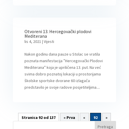
Otvoreni 13. Hercegovački plodovi
Mediterana
lis 4, 2021
|
Vijesti
Nakon godinu dana pauze u Stolac se vratila
poznata manifestacija ”Hercegovački Plodovi
Mediterana” koja je upriličena 13. put. Na već
svima dobro poznatoj lokaciji u prostorijama
školske sportske dvorane 60 izlagača
predstavilo je svoje radove posjetiteljima....
Stranica 92 od 137
« Prva
«
92
»
Pretraga