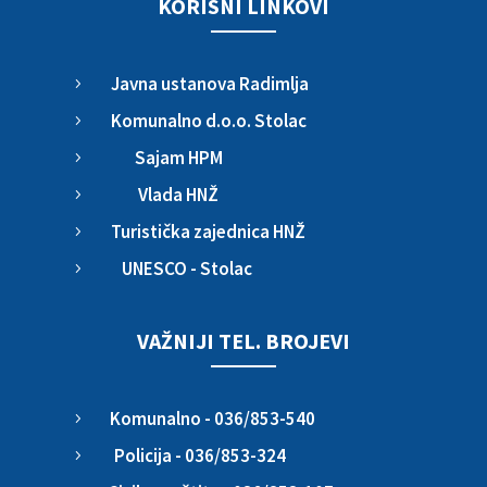
KORISNI LINKOVI
Javna ustanova Radimlja
5
Komunalno d.o.o. Stolac
5
Sajam HPM
5
Vlada HNŽ
5
Turistička zajednica HNŽ
5
UNESCO - Stolac
5
VAŽNIJI TEL. BROJEVI
Komunalno - 036/853-540
5
Policija - 036/853-324
5