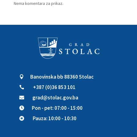
Nema komentara za prikaz.
Banovinska bb 88360 Stolac

+387 (0)36 853 101

grad@stolac.gov.ba

Pon - pet: 07:00 - 15:00

Pauza: 10:00 - 10:30
