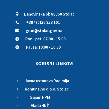
Banovinska bb 88360 Stolac

+387 (0)36 853 101

grad@stolac.gov.ba

Pon - pet: 07:00 - 15:00

Pauza: 10:00 - 10:30

KORISNI LINKOVI
Javna ustanova Radimlja
5
Komunalno d.o.o. Stolac
5
Sajam HPM
5
Vlada HNŽ
5