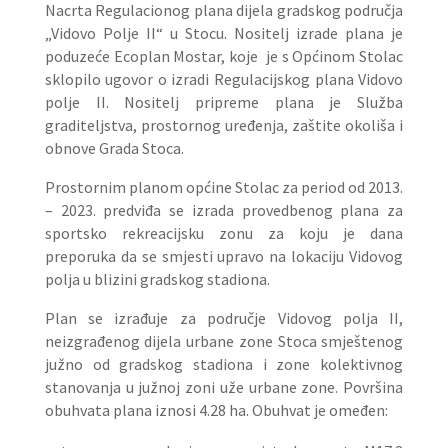
Nacrta Regulacionog plana dijela gradskog područja
„Vidovo Polje II“ u Stocu. Nositelj izrade plana je
poduzeće Ecoplan Mostar, koje je s Općinom Stolac
sklopilo ugovor o izradi Regulacijskog plana Vidovo
polje II. Nositelj pripreme plana je Služba
graditeljstva, prostornog uređenja, zaštite okoliša i
obnove Grada Stoca.
Prostornim planom općine Stolac za period od 2013.
– 2023. predviđa se izrada provedbenog plana za
sportsko rekreacijsku zonu za koju je dana
preporuka da se smjesti upravo na lokaciju Vidovog
polja u blizini gradskog stadiona.
Plan se izrađuje za područje Vidovog polja II,
neizgrađenog dijela urbane zone Stoca smještenog
južno od gradskog stadiona i zone kolektivnog
stanovanja u južnoj zoni uže urbane zone. Površina
obuhvata plana iznosi 4.28 ha. Obuhvat je omeđen: