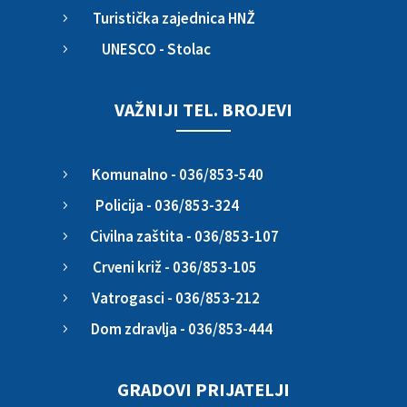
Turistička zajednica HNŽ
5
UNESCO - Stolac
5
VAŽNIJI TEL. BROJEVI
Komunalno - 036/853-540
5
Policija - 036/853-324
5
Civilna zaštita - 036/853-107
5
Crveni križ - 036/853-105
5
Vatrogasci - 036/853-212
5
Dom zdravlja - 036/853-444
5
GRADOVI PRIJATELJI