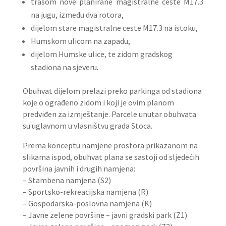
trasom nove planirane magistralne ceste M17.3
na jugu, između dva rotora,
dijelom stare magistralne ceste M17.3 na istoku,
Humskom ulicom na zapadu,
dijelom Humske ulice, te zidom gradskog
stadiona na sjeveru.
Obuhvat dijelom prelazi preko parkinga od stadiona
koje o ograđeno zidom i koji je ovim planom
predviđen za izmještanje. Parcele unutar obuhvata
su uglavnom u vlasništvu grada Stoca.
Prema konceptu namjene prostora prikazanom na
slikama ispod, obuhvat plana se sastoji od sljedećih
površina javnih i drugih namjena:
– Stambena namjena (S2)
– Sportsko-rekreacijska namjena (R)
– Gospodarska-poslovna namjena (K)
– Javne zelene površine – javni gradski park (Z1)