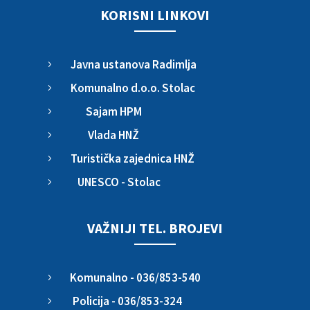
KORISNI LINKOVI
Javna ustanova Radimlja
5
Komunalno d.o.o. Stolac
5
Sajam HPM
5
Vlada HNŽ
5
Turistička zajednica HNŽ
5
UNESCO - Stolac
5
VAŽNIJI TEL. BROJEVI
Komunalno - 036/853-540
5
Policija - 036/853-324
5