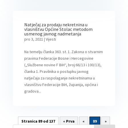
Natječaj za prodaju nekretnina u
vlasništvu Općine Stolac metodom
usmenog javnog nadmetanja
pro 3, 2021
|
Vijesti
Na temelju članka 363. st. 1. Zakona o stvarnim
pravima Federacije Bosne i Hercegovine
(„Službene novine F BiH“, broj:66/13 i 100/13),
članka 1. Pravilnika o postupku javnog
natječaja za raspolaganje nekretninama u
vlasništvu Federacije BiH, županija, općina i
gradova...
Stranica 89 od 137
« Prva
«
89
»