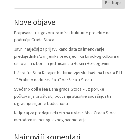
Pretraga
Nove objave
Potpisana tri ugovora za infrastrukturne projekte na
području Grada Stoca
Javni natječaj za prijavu kandidata za imenovanje
predsjednika/zamjenika predsjednika biračkog odbora u
osnovnim izbornim jedinicama u Bosni i Hercegovini
U čast fra Stipi Karajici: Kulturno-vjerska baština Hrvata BiH
–” Vratimo nadu zavičaju” održana u Stocu
Svečano obilježen Dana grada Stoca – uz poruke
poštovanja prošlosti, očuvanja stabilne sadašnjosti i
izgradnje sigurne budućnosti
Natječaj za prodaju nekretnina u vlasništvu Grada Stoca
metodom usmenog javnog nadmetanja
Najnoviji komentari