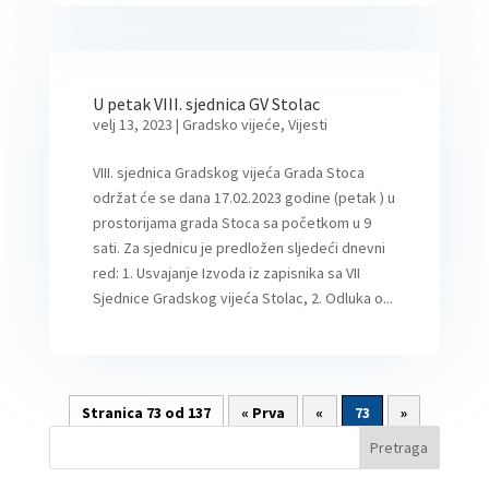
U petak VIII. sjednica GV Stolac
velj 13, 2023
|
Gradsko vijeće
,
Vijesti
VIII. sjednica Gradskog vijeća Grada Stoca
održat će se dana 17.02.2023 godine (petak ) u
prostorijama grada Stoca sa početkom u 9
sati. Za sjednicu je predložen sljedeći dnevni
red: 1. Usvajanje Izvoda iz zapisnika sa VII
Sjednice Gradskog vijeća Stolac, 2. Odluka o...
Stranica 73 od 137
« Prva
«
73
»
Pretraga