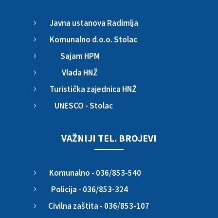
Javna ustanova Radimlja
5
Komunalno d.o.o. Stolac
5
Sajam HPM
5
Vlada HNŽ
5
Turistička zajednica HNŽ
5
UNESCO - Stolac
5
VAŽNIJI TEL. BROJEVI
Komunalno - 036/853-540
5
Policija - 036/853-324
5
Civilna zaštita - 036/853-107
5