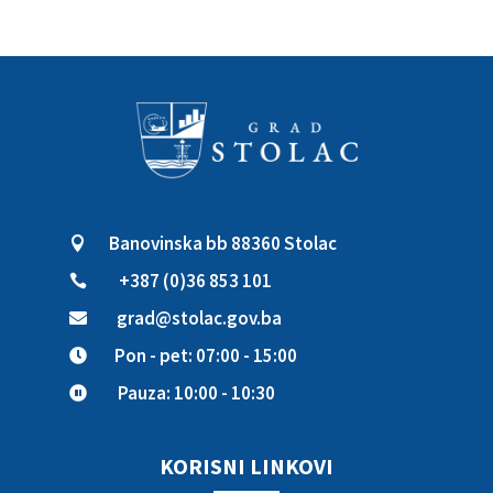
Banovinska bb 88360 Stolac

+387 (0)36 853 101

grad@stolac.gov.ba

Pon - pet: 07:00 - 15:00

Pauza: 10:00 - 10:30

KORISNI LINKOVI