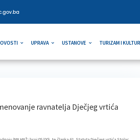
.gov.ba
OVOSTI
UPRAVA
USTANOVE
TURIZAM I KULTU
 imenovanje ravnatelja Dječjeg vrtića
oju (NN HNŽ; broj:05/00), te članka 61. Statuta Dječjeg vrtića Stolac