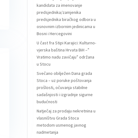
kandidata za imenovanje
predsjednika/zamjenika
predsjednika biračkog odbora u
osnovnim izbornim jedinicama u
Bosni i Hercegovini
U čast fra Stipi Karajici: Kulturno-
vjerska baština Hrvata BiH –”
Vratimo nadu zavičaju” održana
u Stocu
Svečano obilježen Dana grada
Stoca – uz poruke poštovanja
prošlosti, očuvanja stabilne
sadašnjosti i izgradnje sigurne
budućnosti
Natječaj za prodaju nekretnina u
vlasništvu Grada Stoca
metodom usmenog javnog
nadmetanja