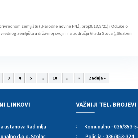
oprivrednom zemljištu („Narodne novine HNŽ, broj:8/13,9/21) i Odluke o
rivrednog zemljišta u državnoj svojini na području Grada Stoca („Službeni
3
4
5
...
10
...
»
Zadnja »
NI LINKOVI
VAŽNIJI TEL. BROJEVI
Komunalno - 036/853-5
a ustanova Radimlja
5
Policija - 036/853-324
nalno d.o.o. Stolac
5