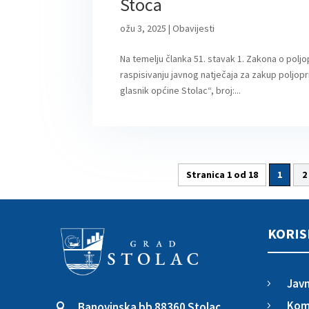
Stoca
ožu 3, 2025
|
Obavijesti
Na temelju članka 51. stavak 1. Zakona o polj
raspisivanju javnog natječaja za zakup poljop
glasnik općine Stolac“, broj:...
Stranica 1 od 18
1
2
KORIS
Javn
5
Komu
Banovinska bb 88360 Stolac
5
