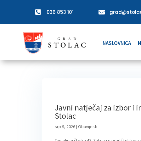

036 853 101

grad@stolac
NASLOVNICA
N
Javni natječaj za izbor i
Stolac
srp 9, 2026
|
Obavijesti
Temeljem članka 47. Zakona o predškolskom odg