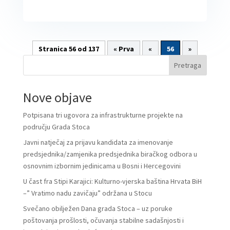
Stranica 56 od 137
« Prva
«
56
»
Pretraga
Nove objave
Potpisana tri ugovora za infrastrukturne projekte na
području Grada Stoca
Javni natječaj za prijavu kandidata za imenovanje
predsjednika/zamjenika predsjednika biračkog odbora u
osnovnim izbornim jedinicama u Bosni i Hercegovini
U čast fra Stipi Karajici: Kulturno-vjerska baština Hrvata BiH
–” Vratimo nadu zavičaju” održana u Stocu
Svečano obilježen Dana grada Stoca – uz poruke
poštovanja prošlosti, očuvanja stabilne sadašnjosti i