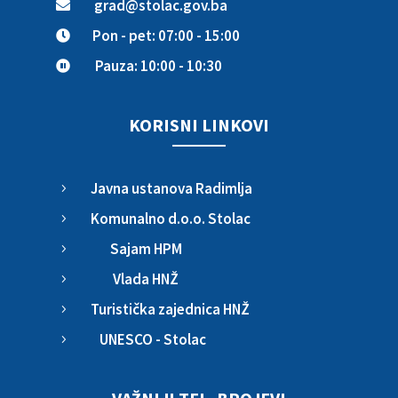
grad@stolac.gov.ba

Pon - pet: 07:00 - 15:00

Pauza: 10:00 - 10:30

KORISNI LINKOVI
Javna ustanova Radimlja
5
Komunalno d.o.o. Stolac
5
Sajam HPM
5
Vlada HNŽ
5
Turistička zajednica HNŽ
5
UNESCO - Stolac
5