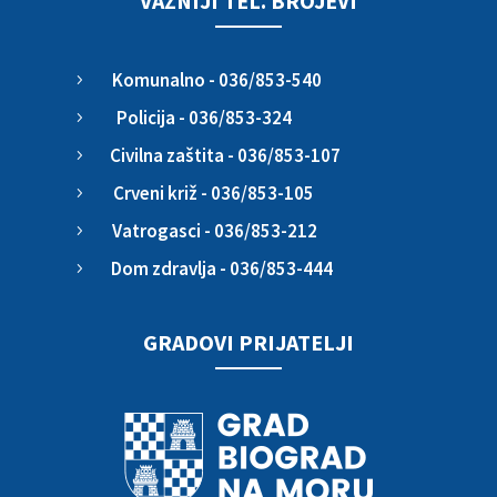
VAŽNIJI TEL. BROJEVI
Komunalno - 036/853-540
5
Policija - 036/853-324
5
Civilna zaštita - 036/853-107
5
Crveni križ - 036/853-105
5
Vatrogasci - 036/853-212
5
Dom zdravlja - 036/853-444
5
GRADOVI PRIJATELJI