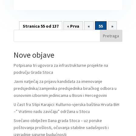
Stranica 55 od 137
« Prva
«
55
»
Pretraga
Nove objave
Potpisana tri ugovora za infrastrukturne projekte na
području Grada Stoca
Javni natječaj za prijavu kandidata za imenovanje
predsjednika/zamjenika predsjednika biračkog odbora u
osnovnim izbornim jedinicama u Bosni i Hercegovini
U čast fra Stipi Karajici: Kulturno-vjerska baština Hrvata BiH
–” Vratimo nadu zavičaju” održana u Stocu
Svečano obilježen Dana grada Stoca – uz poruke
poštovanja prošlosti, očuvanja stabilne sadašnjosti i
izgradnje sigurne budućnosti