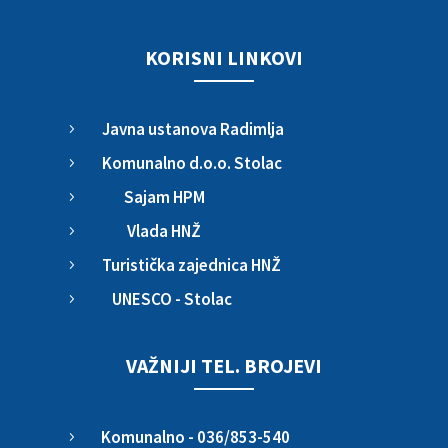
KORISNI LINKOVI
Javna ustanova Radimlja
5
Komunalno d.o.o. Stolac
5
Sajam HPM
5
Vlada HNŽ
5
Turistička zajednica HNŽ
5
UNESCO - Stolac
5
VAŽNIJI TEL. BROJEVI
Komunalno - 036/853-540
5