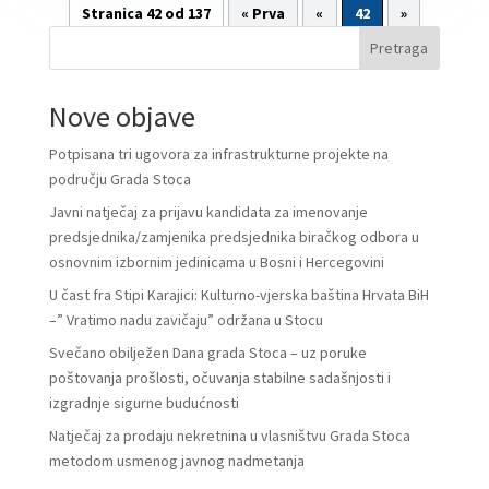
Stranica 42 od 137
« Prva
«
42
»
Pretraga
Nove objave
Potpisana tri ugovora za infrastrukturne projekte na
području Grada Stoca
Javni natječaj za prijavu kandidata za imenovanje
predsjednika/zamjenika predsjednika biračkog odbora u
osnovnim izbornim jedinicama u Bosni i Hercegovini
U čast fra Stipi Karajici: Kulturno-vjerska baština Hrvata BiH
–” Vratimo nadu zavičaju” održana u Stocu
Svečano obilježen Dana grada Stoca – uz poruke
poštovanja prošlosti, očuvanja stabilne sadašnjosti i
izgradnje sigurne budućnosti
Natječaj za prodaju nekretnina u vlasništvu Grada Stoca
metodom usmenog javnog nadmetanja