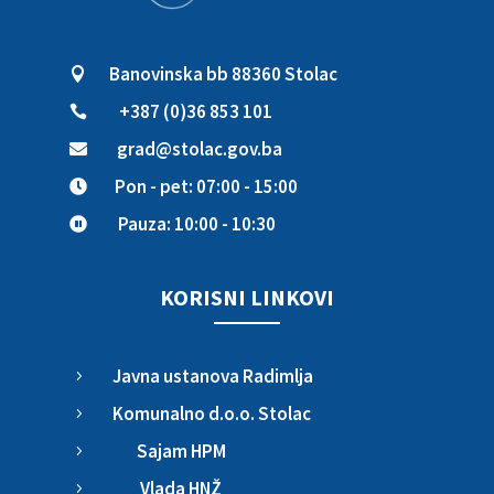
Banovinska bb 88360 Stolac

+387 (0)36 853 101

grad@stolac.gov.ba

Pon - pet: 07:00 - 15:00

Pauza: 10:00 - 10:30

KORISNI LINKOVI
Javna ustanova Radimlja
5
Komunalno d.o.o. Stolac
5
Sajam HPM
5
Vlada HNŽ
5