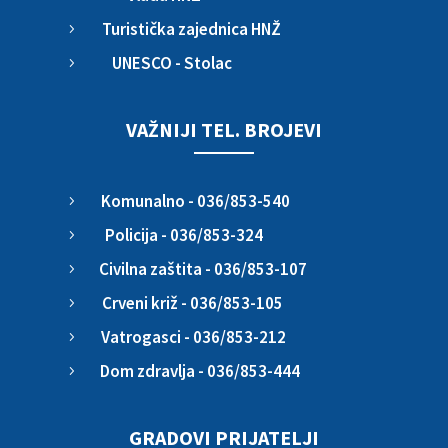
Turistička zajednica HNŽ
5
UNESCO - Stolac
5
VAŽNIJI TEL. BROJEVI
Komunalno - 036/853-540
5
Policija - 036/853-324
5
Civilna zaštita - 036/853-107
5
Crveni križ - 036/853-105
5
Vatrogasci - 036/853-212
5
Dom zdravlja - 036/853-444
5
GRADOVI PRIJATELJI