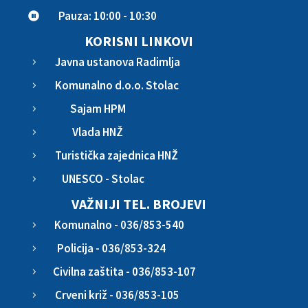
Pauza: 10:00 - 10:30

KORISNI LINKOVI
Javna ustanova Radimlja
5
Komunalno d.o.o. Stolac
5
Sajam HPM
5
Vlada HNŽ
5
Turistička zajednica HNŽ
5
UNESCO - Stolac
5
VAŽNIJI TEL. BROJEVI
Komunalno - 036/853-540
5
Policija - 036/853-324
5
Civilna zaštita - 036/853-107
5
Crveni križ - 036/853-105
5