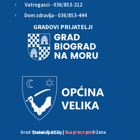
Vatrogasci - 036/853-212
5
Dom zdravlja - 036/853-444
5
GRADOVI PRIJATELJI
Grad Stolac © 2026. | Sva prava pridržana
Developed by:
infoscape.ba