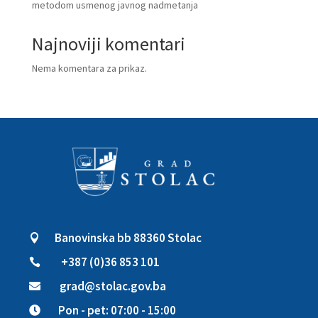
metodom usmenog javnog nadmetanja
Najnoviji komentari
Nema komentara za prikaz.
Banovinska bb 88360 Stolac

+387 (0)36 853 101

grad@stolac.gov.ba

Pon - pet: 07:00 - 15:00
