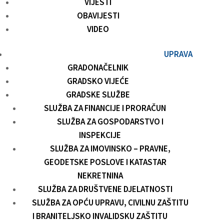
VIJESTI
OBAVIJESTI
VIDEO
UPRAVA
GRADONAČELNIK
GRADSKO VIJEĆE
GRADSKE SLUŽBE
SLUŽBA ZA FINANCIJE I PRORAČUN
SLUŽBA ZA GOSPODARSTVO I
INSPEKCIJE
SLUŽBA ZA IMOVINSKO – PRAVNE,
GEODETSKE POSLOVE I KATASTAR
NEKRETNINA
SLUŽBA ZA DRUŠTVENE DJELATNOSTI
SLUŽBA ZA OPĆU UPRAVU, CIVILNU ZAŠTITU
I BRANITELJSKO INVALIDSKU ZAŠTITU