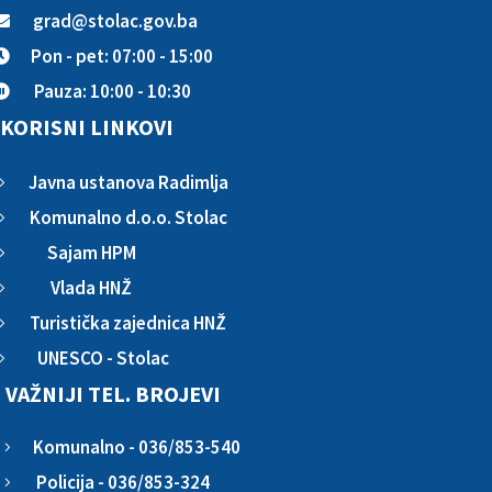
grad@stolac.gov.ba

Pon - pet: 07:00 - 15:00

Pauza: 10:00 - 10:30

KORISNI LINKOVI
Javna ustanova Radimlja
5
Komunalno d.o.o. Stolac
5
Sajam HPM
5
Vlada HNŽ
5
Turistička zajednica HNŽ
5
UNESCO - Stolac
5
VAŽNIJI TEL. BROJEVI
Komunalno - 036/853-540
5
Policija - 036/853-324
5