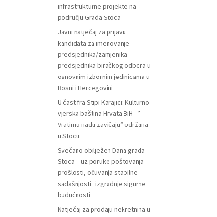
infrastrukturne projekte na
području Grada Stoca
Javni natječaj za prijavu
kandidata za imenovanje
predsjednika/zamjenika
predsjednika biračkog odbora u
osnovnim izbornim jedinicama u
Bosni i Hercegovini
U čast fra Stipi Karajici: Kulturno-
vjerska baština Hrvata BiH –”
Vratimo nadu zavičaju” održana
u Stocu
Svečano obilježen Dana grada
Stoca – uz poruke poštovanja
prošlosti, očuvanja stabilne
sadašnjosti i izgradnje sigurne
budućnosti
Natječaj za prodaju nekretnina u