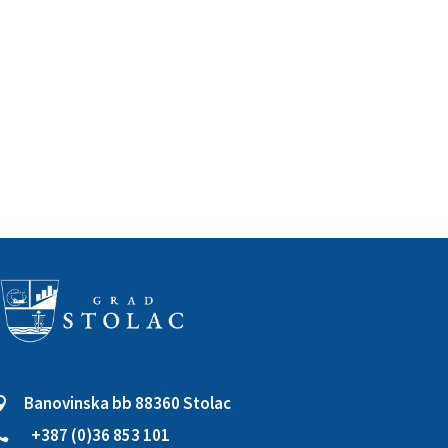
Banovinska bb 88360 Stolac

+387 (0)36 853 101
