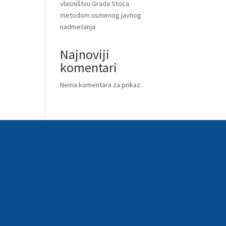
vlasništvu Grada Stoca
metodom usmenog javnog
nadmetanja
Najnoviji
komentari
Nema komentara za prikaz.