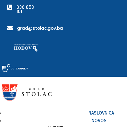

036 853
101

grad@stolac.gov.ba
NASLOVNICA
NOVOSTI