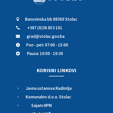
Banovinska bb 88360 Stolac

+387 (0)36 853 101

grad@stolac.gov.ba

Pon - pet: 07:00 - 15:00

Pauza: 10:00 - 10:30

KORISNI LINKOVI
Javna ustanova Radimlja
5
Komunalno d.o.o. Stolac
5
Sajam HPM
5