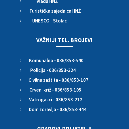
Vlada HNŽ
5
Turistička zajednica HNŽ
5
UNESCO - Stolac
5
VAŽNIJI TEL. BROJEVI
Komunalno - 036/853-540
5
Policija - 036/853-324
5
Civilna zaštita - 036/853-107
5
Crveni križ - 036/853-105
5
Vatrogasci - 036/853-212
5
Dom zdravlja - 036/853-444
5
GRADOVI PRIJATELJI