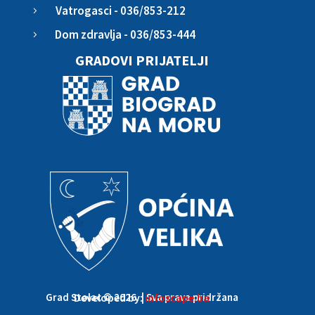
Vatrogasci - 036/853-212
5
Dom zdravlja - 036/853-444
5
GRADOVI PRIJATELJI
Grad Stolac © 2026. | Sva prava pridržana
Developed by:
infoscape.ba