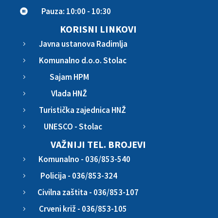
Pauza: 10:00 - 10:30

KORISNI LINKOVI
Javna ustanova Radimlja
5
Komunalno d.o.o. Stolac
5
Sajam HPM
5
Vlada HNŽ
5
Turistička zajednica HNŽ
5
UNESCO - Stolac
5
VAŽNIJI TEL. BROJEVI
Komunalno - 036/853-540
5
Policija - 036/853-324
5
Civilna zaštita - 036/853-107
5
Crveni križ - 036/853-105
5