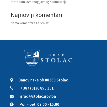
metodom usmenog javnog nadmetanja
Najnoviji komentari
Nema komentara za prikaz.
Banovinska bb 88360 Stolac

+387 (0)36 853 101

grad@stolac.gov.ba

Pon - pet: 07:00 - 15:00
