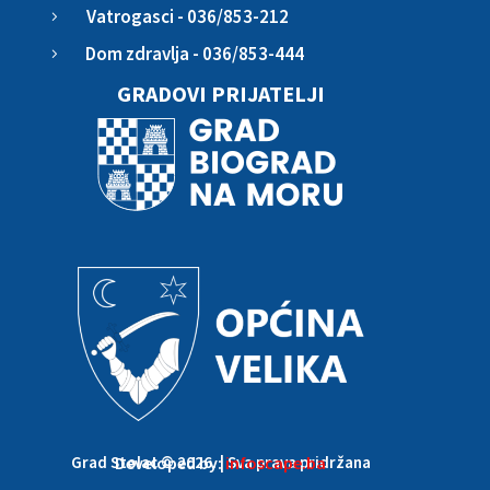
Vatrogasci - 036/853-212
5
Dom zdravlja - 036/853-444
5
GRADOVI PRIJATELJI
Grad Stolac © 2026. | Sva prava pridržana
Developed by:
infoscape.ba