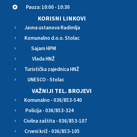
Pauza: 10:00 - 10:30

KORISNI LINKOVI
Javna ustanova Radimlja
5
Komunalno d.o.o. Stolac
5
Sajam HPM
5
Vlada HNŽ
5
Turistička zajednica HNŽ
5
UNESCO - Stolac
5
VAŽNIJI TEL. BROJEVI
Komunalno - 036/853-540
5
Policija - 036/853-324
5
Civilna zaštita - 036/853-107
5
Crveni križ - 036/853-105
5