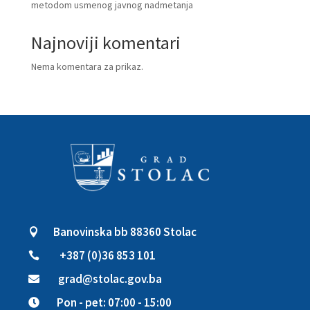
metodom usmenog javnog nadmetanja
Najnoviji komentari
Nema komentara za prikaz.
Banovinska bb 88360 Stolac

+387 (0)36 853 101

grad@stolac.gov.ba

Pon - pet: 07:00 - 15:00
