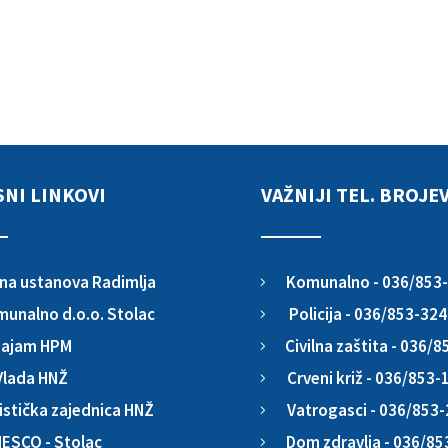
SNI LINKOVI
VAŽNIJI TEL. BROJEV
Komunalno - 036/853
na ustanova Radimlja
5
Policija - 036/853-324
unalno d.o.o. Stolac
5
Civilna zaštita - 036/
ajam HPM
5
Crveni križ - 036/853-
Vlada HNŽ
5
Vatrogasci - 036/853
istička zajednica HNŽ
5
Dom zdravlja - 036/85
ESCO - Stolac
5