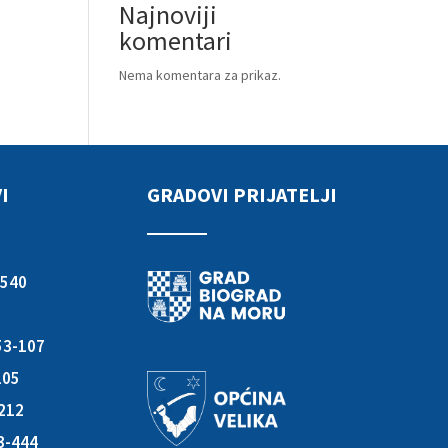
Najnoviji
komentari
Nema komentara za prikaz.
I
GRADOVI PRIJATELJI
-540
853-107
105
-212
3-444