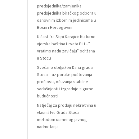
predsjednika/zamjenika
predsjednika biračkog odbora u
osnovnim izbornim jedinicama u
Bosni i Hercegovini
U čast fra Stipi Karajici: Kulturno-
vjerska baština Hrvata BiH –”
Vratimo nadu zavičaju” održana
u Stocu
Svečano obilježen Dana grada
Stoca – uz poruke poštovanja
prošlosti, očuvanja stabilne
sadašnjosti i izgradnje sigurne
budućnosti
Natječaj za prodaju nekretnina u
vlasništvu Grada Stoca
metodom usmenog javnog
nadmetanja