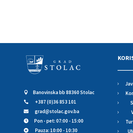
KORI
Jav
5
Banovinska bb 88360 Stolac

Kom
5
+387 (0)36 853 101

S
5
grad@stolac.gov.ba

5
Pon - pet: 07:00 - 15:00

Tur
5
Pauza: 10:00 - 10:30

UN
5