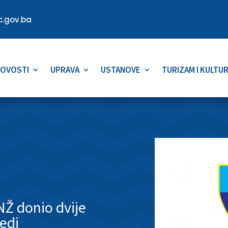
.gov.ba
OVOSTI
UPRAVA
USTANOVE
TURIZAM I KULTU
NŽ donio dvije
edi