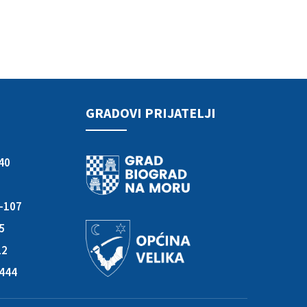
GRADOVI PRIJATELJI
40
3-107
05
12
-444