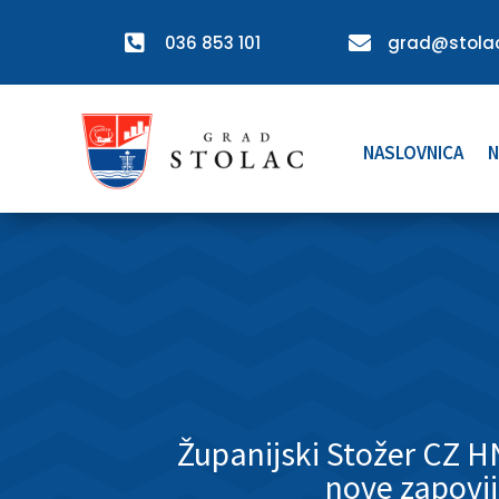

036 853 101

grad@stolac
NASLOVNICA
N
Županijski Stožer CZ H
nove zapovij