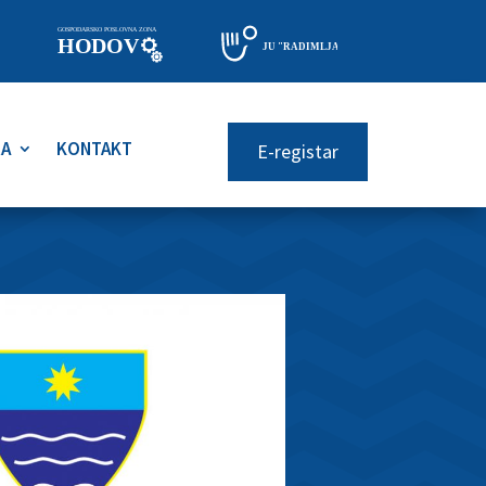
RA
KONTAKT
E-registar