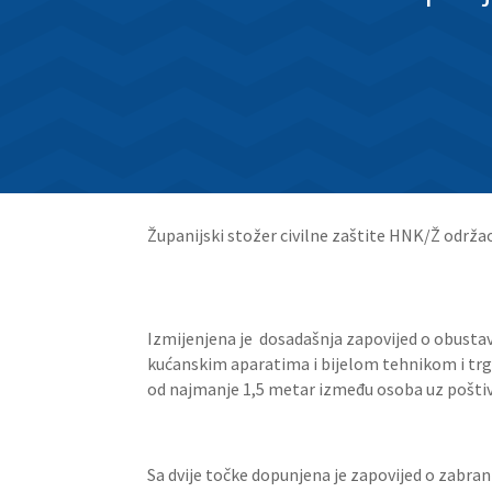
Županijski
stožer civilne zaštite HNK/Ž održao
Izmijenjena je dosadašnja zapovijed o obustav
kućanskim aparatima i bijelom tehnikom i trgo
od najmanje 1,5 metar između osoba uz poštiv
Sa dvije točke dopunjena je zapovijed o zabra