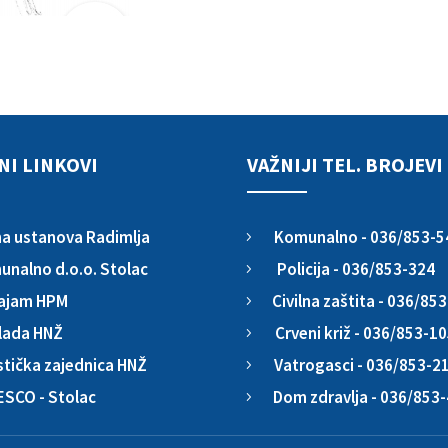
NI LINKOVI
VAŽNIJI TEL. BROJEVI
Komunalno - 036/853-5
a ustanova Radimlja
5
Policija - 036/853-324
nalno d.o.o. Stolac
5
Civilna zaštita - 036/85
ajam HPM
5
Crveni križ - 036/853-1
lada HNŽ
5
Vatrogasci - 036/853-2
stička zajednica HNŽ
5
Dom zdravlja - 036/853
ESCO - Stolac
5