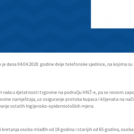
 je dana 04.04.2020. godine dvije telefonske sjednice, na kojima su
i rada u djelatnosti trgovine na području HNŽ-e, pa se novom zapov
vine namještaja, uz osiguranje protoka kupaca i klijenata na nač
anje ostalih higijensko-epidemioloških mjera.
ni kretanja osoba mlađih od 18 godina i starijih od 65 godina, oso