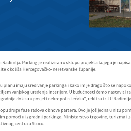
Radimlja. Parking je realiziran u sklopu projekta kojega je napisal
štite okoliša Hercegovačko-neretvanske županije.
 u planu imaju sređivanje parkinga i kako im je drago što se napoko
 ciljem vanjskog uređenja interijera. U budućnosti ćemo nastaviti 
ugodnije dok su u posjeti nekropoli stećaka“, rekli su iz JU Radimlja
klopu druge faze radova obnove partera. Ovo je još jedna u nizu pom
m pomoći u izgradnji parkinga, Ministarstvo trgovine, turizma i za
ativnog centra u Stocu.