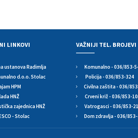
NI LINKOVI
VAŽNIJI TEL. BROJEVI
Komunalno - 036/853-5
a ustanova Radimlja
5
Policija - 036/853-324
nalno d.o.o. Stolac
5
Civilna zaštita - 036/85
ajam HPM
5
Crveni križ - 036/853-1
lada HNŽ
5
Vatrogasci - 036/853-2
stička zajednica HNŽ
5
Dom zdravlja - 036/853
ESCO - Stolac
5