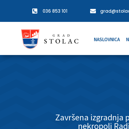

036 853 101

grad@stolac
NASLOVNICA
N
Završena izgradnja 
nekropoli Rad