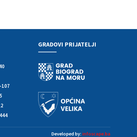
GRADOVI PRIJATELJI
40
3-107
05
12
-444
Developed by:
infoscape.ba