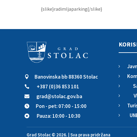
{slike}radimljaparking{/slike}
KORIS
Javn
5
Komu
Banovinska bb 88360 Stolac
5

S
+387 (0)36 853 101
5

V
grad@stolac.gov.ba
5

Turi
Pon - pet: 07:00 - 15:00
5

UN
Pauza: 10:00 - 10:30
5

Grad Stolac © 2026. | Sva prava pridržana