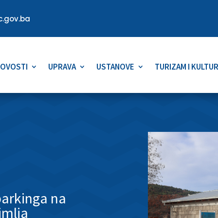
.gov.ba
OVOSTI
UPRAVA
USTANOVE
TURIZAM I KULTU
parkinga na
imlja