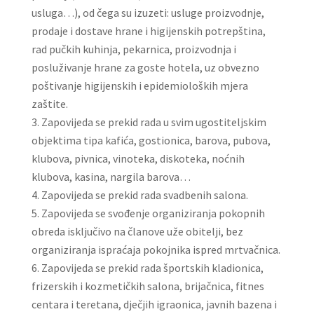
usluga…), od čega su izuzeti: usluge proizvodnje,
prodaje i dostave hrane i higijenskih potrepština,
rad pučkih kuhinja, pekarnica, proizvodnja i
posluživanje hrane za goste hotela, uz obvezno
poštivanje higijenskih i epidemioloških mjera
zaštite.
Zapovijeda se prekid rada u svim ugostiteljskim
objektima tipa kafića, gostionica, barova, pubova,
klubova, pivnica, vinoteka, diskoteka, noćnih
klubova, kasina, nargila barova…
Zapovijeda se prekid rada svadbenih salona.
Zapovijeda se svođenje organiziranja pokopnih
obreda isključivo na članove uže obitelji, bez
organiziranja ispraćaja pokojnika ispred mrtvačnica.
Zapovijeda se prekid rada športskih kladionica,
frizerskih i kozmetičkih salona, brijačnica, fitnes
centara i teretana, dječjih igraonica, javnih bazena i