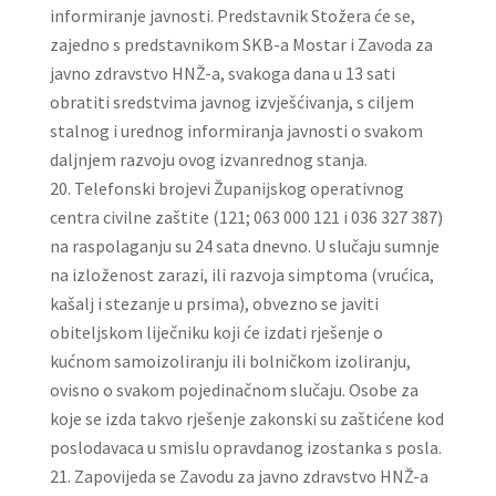
informiranje javnosti. Predstavnik Stožera će se,
zajedno s predstavnikom SKB-a Mostar i Zavoda za
javno zdravstvo HNŽ-a, svakoga dana u 13 sati
obratiti sredstvima javnog izvješćivanja, s ciljem
stalnog i urednog informiranja javnosti o svakom
daljnjem razvoju ovog izvanrednog stanja.
Telefonski brojevi Županijskog operativnog
centra civilne zaštite (121; 063 000 121 i 036 327 387)
na raspolaganju su 24 sata dnevno. U slučaju sumnje
na izloženost zarazi, ili razvoja simptoma (vrućica,
kašalj i stezanje u prsima), obvezno se javiti
obiteljskom liječniku koji će izdati rješenje o
kućnom samoizoliranju ili bolničkom izoliranju,
ovisno o svakom pojedinačnom slučaju. Osobe za
koje se izda takvo rješenje zakonski su zaštićene kod
poslodavaca u smislu opravdanog izostanka s posla.
Zapovijeda se Zavodu za javno zdravstvo HNŽ-a