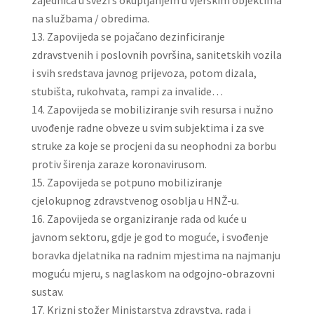
zajednica u svezi s okupljanjem u vjerskim objektima
na službama / obredima.
Zapovijeda se pojačano dezinficiranje
zdravstvenih i poslovnih površina, sanitetskih vozila
i svih sredstava javnog prijevoza, potom dizala,
stubišta, rukohvata, rampi za invalide…
Zapovijeda se mobiliziranje svih resursa i nužno
uvođenje radne obveze u svim subjektima i za sve
struke za koje se procjeni da su neophodni za borbu
protiv širenja zaraze koronavirusom.
Zapovijeda se potpuno mobiliziranje
cjelokupnog zdravstvenog osoblja u HNŽ-u.
Zapovijeda se organiziranje rada od kuće u
javnom sektoru, gdje je god to moguće, i svođenje
boravka djelatnika na radnim mjestima na najmanju
moguću mjeru, s naglaskom na odgojno-obrazovni
sustav.
Krizni stožer Ministarstva zdravstva, rada i