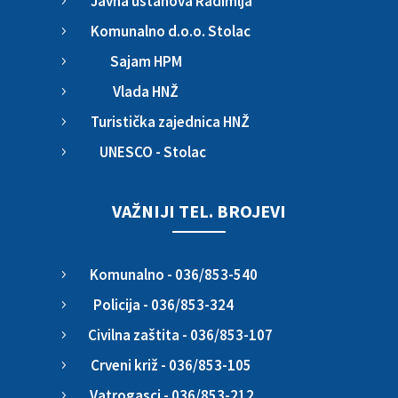
Javna ustanova Radimlja
5
Komunalno d.o.o. Stolac
5
Sajam HPM
5
Vlada HNŽ
5
Turistička zajednica HNŽ
5
UNESCO - Stolac
5
VAŽNIJI TEL. BROJEVI
Komunalno - 036/853-540
5
Policija - 036/853-324
5
Civilna zaštita - 036/853-107
5
Crveni križ - 036/853-105
5
Vatrogasci - 036/853-212
5