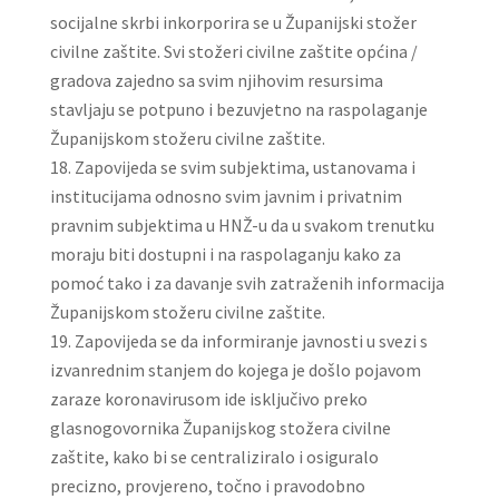
socijalne skrbi inkorporira se u Županijski stožer
civilne zaštite. Svi stožeri civilne zaštite općina /
gradova zajedno sa svim njihovim resursima
stavljaju se potpuno i bezuvjetno na raspolaganje
Županijskom stožeru civilne zaštite.
Zapovijeda se svim subjektima, ustanovama i
institucijama odnosno svim javnim i privatnim
pravnim subjektima u HNŽ-u da u svakom trenutku
moraju biti dostupni i na raspolaganju kako za
pomoć tako i za davanje svih zatraženih informacija
Županijskom stožeru civilne zaštite.
Zapovijeda se da informiranje javnosti u svezi s
izvanrednim stanjem do kojega je došlo pojavom
zaraze koronavirusom ide isključivo preko
glasnogovornika Županijskog stožera civilne
zaštite, kako bi se centraliziralo i osiguralo
precizno, provjereno, točno i pravodobno