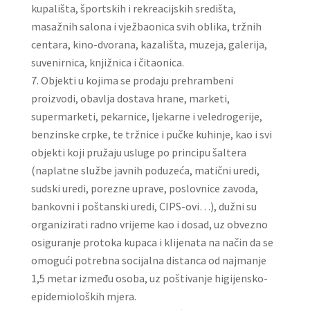
kupališta, športskih i rekreacijskih središta,
masažnih salona i vježbaonica svih oblika, tržnih
centara, kino-dvorana, kazališta, muzeja, galerija,
suvenirnica, knjižnica i čitaonica.
Objekti u kojima se prodaju prehrambeni
proizvodi, obavlja dostava hrane, marketi,
supermarketi, pekarnice, ljekarne i veledrogerije,
benzinske crpke, te tržnice i pučke kuhinje, kao i svi
objekti koji pružaju usluge po principu šaltera
(naplatne službe javnih poduzeća, matični uredi,
sudski uredi, porezne uprave, poslovnice zavoda,
bankovni i poštanski uredi, CIPS-ovi…), dužni su
organizirati radno vrijeme kao i dosad, uz obvezno
osiguranje protoka kupaca i klijenata na način da se
omogući potrebna socijalna distanca od najmanje
1,5 metar između osoba, uz poštivanje higijensko-
epidemioloških mjera.