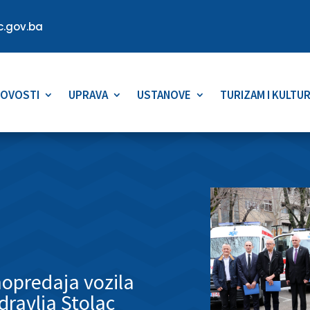
.gov.ba
OVOSTI
UPRAVA
USTANOVE
TURIZAM I KULTU
opredaja vozila
ravlja Stolac