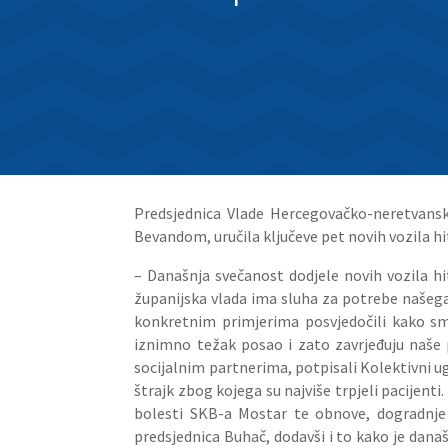
Predsjednica Vlade Hercegovačko-neretvanske
Bevandom, uručila ključeve pet novih vozila h
– Današnja svečanost dodjele novih vozila hi
županijska vlada ima sluha za potrebe našega
konkretnim primjerima posvjedočili kako sm
iznimno težak posao i zato zavrjeđuju naše 
socijalnim partnerima, potpisali Kolektivni ug
štrajk zbog kojega su najviše trpjeli pacijent
bolesti SKB-a Mostar te obnove, dogradnje i
predsjednica Buhač, dodavši i to kako je današ