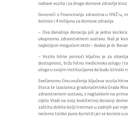
nabave vozila i za druge domove zdravlja kroz
Govoreći o financiranju zdravstva u HNŽ-u, m
bolnice i 4 milijuna za domove zdravlja.
– Ova današnja donacija još je jedna kockic
ukupnomu zdravstvenom sustavu. Naš je konačn
najboljom mogućom skrbi – dodao je dr. Bevan
– Vozilo hitne pomoći ključno je za obavlj
dostupnost, bržu hitnu medicinsku uslugu i to 
uloge u svojim institucijama da budu istinski m
Svečanomu činu uručenja ključeva vozila hitne 
Stoca te izaslanica gradonačelnika Grada Mos
zdravstvenom sustavu, s naglaskom na primarnu
cijelo Vladi na ovoj kvalitetnoj donaciji dom
zaštita dobila bolji tretman u zadnjih par mje
nećemo toliko puno koristiti jer se koriste u 