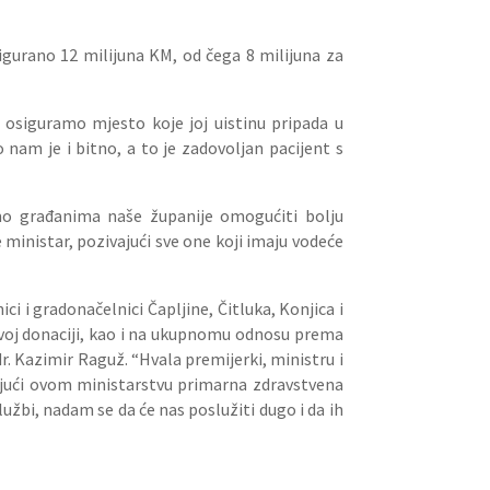
igurano 12 milijuna KM, od čega 8 milijuna za
 osiguramo mjesto koje joj uistinu pripada u
nam je i bitno, a to je zadovoljan pacijent s
imo građanima naše županije omogućiti bolju
 ministar, pozivajući sve one koji imaju vodeće
i i gradonačelnici Čapljine, Čitluka, Konjica i
ovoj donaciji, kao i na ukupnomu odnosu prema
. Kazimir Raguž. “Hvala premijerki, ministru i
ljujući ovom ministarstvu primarna zdravstvena
užbi, nadam se da će nas poslužiti dugo i da ih