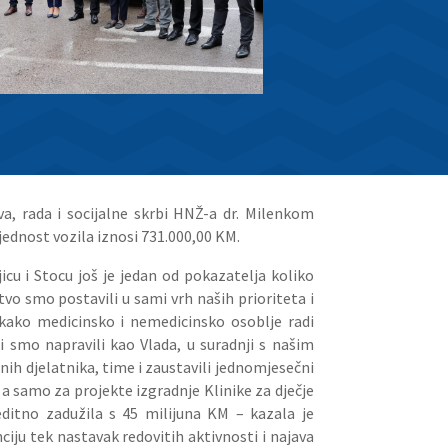
a, rada i socijalne skrbi HNŽ-a dr. Milenkom
ednost vozila iznosi 731.000,00 KM.
cu i Stocu još je jedan od pokazatelja koliko
o smo postavili u sami vrh naših prioriteta i
kako medicinsko i nemedicinsko osoblje radi
 smo napravili kao Vlada, u suradnji s našim
nih djelatnika, time i zaustavili jednomjesečni
 a samo za projekte izgradnje Klinike za dječje
editno zadužila s 45 milijuna KM – kazala je
ciju tek nastavak redovitih aktivnosti i najava