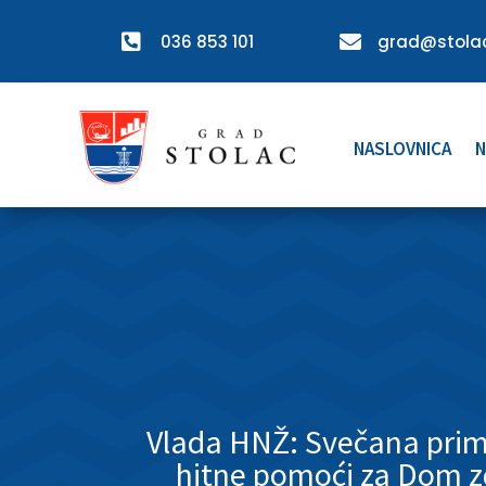

036 853 101

grad@stolac
NASLOVNICA
N
Vlada HNŽ: Svečana prim
hitne pomoći za Dom zd