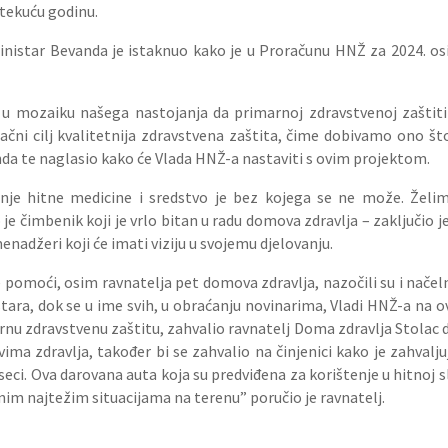
 tekuću godinu.
inistar Bevanda je istaknuo kako je u Proračunu HNŽ za 2024. os
a u mozaiku našega nastojanja da primarnoj zdravstvenoj zaštiti
i cilj kvalitetnija zdravstvena zaštita, čime dobivamo ono što 
da te naglasio kako će Vlada HNŽ-a nastaviti s ovim projektom.
anje hitne medicine i sredstvo je bez kojega se ne može. Žel
je čimbenik koji je vrlo bitan u radu domova zdravlja – zaključio je
enadžeri koji će imati viziju u svojemu djelovanju.
pomoći, osim ravnatelja pet domova zdravlja, nazočili su i načelnic
tara, dok se u ime svih, u obraćanju novinarima, Vladi HNŽ-a na 
 zdravstvenu zaštitu, zahvalio ravnatelj Doma zdravlja Stolac dr
ovima zdravlja, također bi se zahvalio na činjenici kako je zahva
seci. Ova darovana auta koja su predviđena za korištenje u hitnoj sl
onim najtežim situacijama na terenu” poručio je ravnatelj.