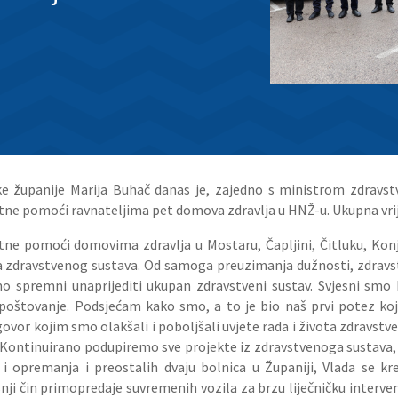
 županije Marija Buhač danas je, zajedno s ministrom zdravstv
itne pomoći ravnateljima pet domova zdravlja u HNŽ-u. Ukupna vrij
tne pomoći domovima zdravlja u Mostaru, Čapljini, Čitluku, Konji
 zdravstvenog sustava. Od samoga preuzimanja dužnosti, zdravstv
o spremni unaprijediti ukupan zdravstveni sustav. Svjesni smo 
poštovanje. Podsjećam kako smo, a to je bio naš prvi potez koji
ovor kojim smo olakšali i poboljšali uvjete rada i života zdravstve
i. Kontinuirano podupiremo sve projekte iz zdravstvenoga sustava,
 opremanja i preostalih dvaju bolnica u Županiji, Vlada se kr
nji čin primopredaje suvremenih vozila za brzu liječničku interven