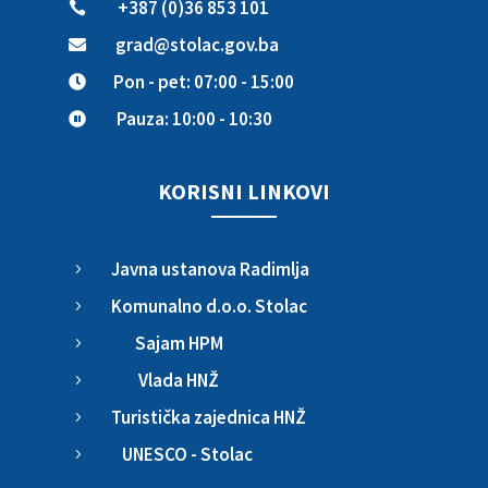
+387 (0)36 853 101

grad@stolac.gov.ba

Pon - pet: 07:00 - 15:00

Pauza: 10:00 - 10:30

KORISNI LINKOVI
Javna ustanova Radimlja
5
Komunalno d.o.o. Stolac
5
Sajam HPM
5
Vlada HNŽ
5
Turistička zajednica HNŽ
5
UNESCO - Stolac
5