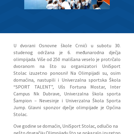
U dvorani Osnovne škole Crnići u subotu 30.
studenog održana je 6. međunarodna dječja
olimpijada. Više od 250 mališana veselo je protrčalo
dvoranom na što su organizatori UniSport
Stolac izuzetno ponosni! Na Olimpijadi su, osim
domaćina, nastupili i Univerzalna sportska Škola
“SPORT TALENT”,
Ušs Fortuna Mostar,
Inter
Campus Nk Dubrave,
Univerzalna škola s
porta
Šampion – Nevesinje
i
Univerzalna Škola Sporta
Jump. Glavni sponzor dječje olimpijade je Općina
Stolac.
Ove godine se domaćin, UniSport Stolac, odlučio na
nešto drugačiju Olimpijadu što se pokazalo izuzetno