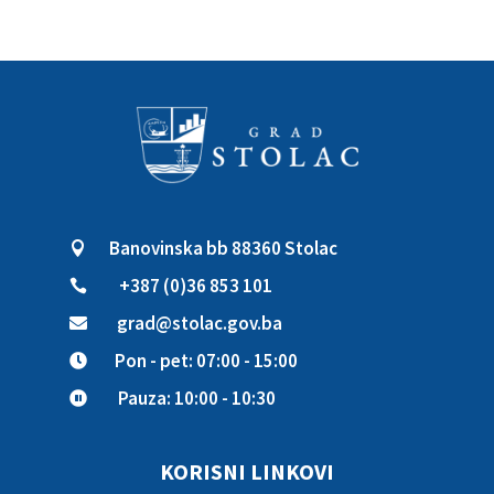
Banovinska bb 88360 Stolac

+387 (0)36 853 101

grad@stolac.gov.ba

Pon - pet: 07:00 - 15:00

Pauza: 10:00 - 10:30

KORISNI LINKOVI