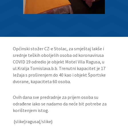
Općinski stožer CZ-e Stolac, za smještaj lakše i
srednje teških oboljelih osoba od koronavirusa
COVID 19 odredio je objekt Motel Vila Ragusa, u
ul.Kralja Tomislava.b.b. Trenutni kapacitet je 17
ležaja s proširenjem do 40 kao i objekt Športske
dvorane, kapaciteta 60 osoba.
Ovih dana sve predradnje za prijem osoba su
odrađene iako se nadamo da neće bit potrebe za
korištenjem istog.
{slike}ragusa{/slike}