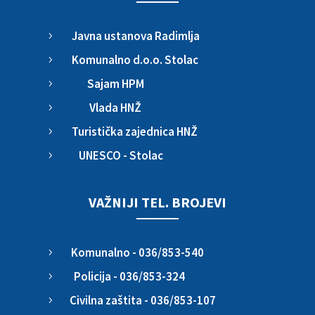
Javna ustanova Radimlja
5
Komunalno d.o.o. Stolac
5
Sajam HPM
5
Vlada HNŽ
5
Turistička zajednica HNŽ
5
UNESCO - Stolac
5
VAŽNIJI TEL. BROJEVI
Komunalno - 036/853-540
5
Policija - 036/853-324
5
Civilna zaštita - 036/853-107
5