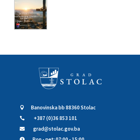
Banovinska bb 88360 Stolac

+387 (0)36 853 101

grad@stolac.gov.ba

Pon - pet: 07:00 - 15:00
