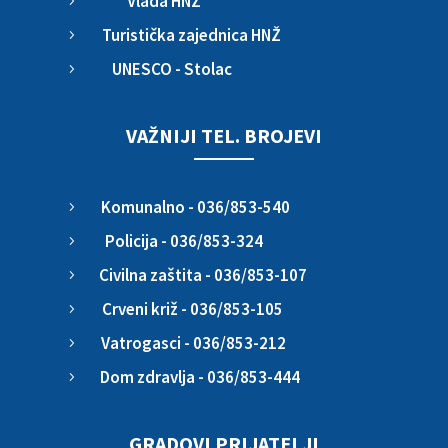
Vlada HNŽ
5
Turistička zajednica HNŽ
5
UNESCO - Stolac
5
VAŽNIJI TEL. BROJEVI
Komunalno - 036/853-540
5
Policija - 036/853-324
5
Civilna zaštita - 036/853-107
5
Crveni križ - 036/853-105
5
Vatrogasci - 036/853-212
5
Dom zdravlja - 036/853-444
5
GRADOVI PRIJATELJI