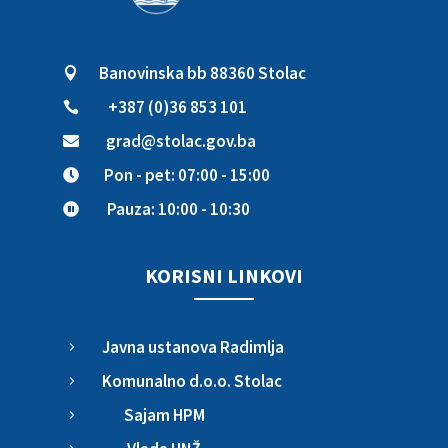
Banovinska bb 88360 Stolac

+387 (0)36 853 101

grad@stolac.gov.ba

Pon - pet: 07:00 - 15:00

Pauza: 10:00 - 10:30

KORISNI LINKOVI
Javna ustanova Radimlja
5
Komunalno d.o.o. Stolac
5
Sajam HPM
5