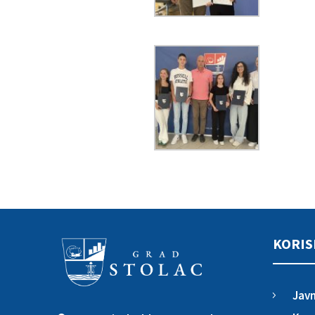
KORIS
Javn
5