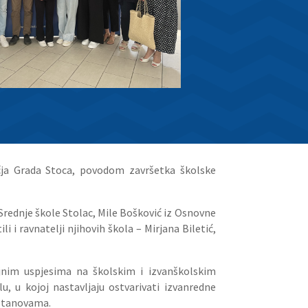
učja Grada Stoca, povodom završetka školske
z Srednje škole Stolac, Mile Bošković iz Osnovne
 i ravnatelji njihovih škola – Mirjana Biletić,
jnim uspjesima na školskim i izvanškolskim
u, u kojoj nastavljaju ostvarivati izvanredne
 ustanovama.