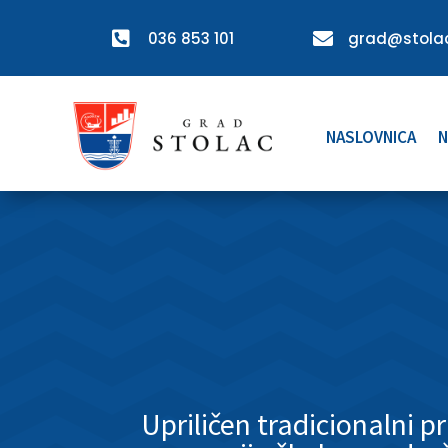

036 853 101

grad@stolac
NASLOVNICA
N
Upriličen tradicionalni p