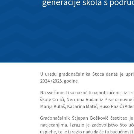
generacije škola s podru
U uredu gradonačelnika Stoca danas je upri
2024./2025. godine.
Na svečanosti su nazočili najbolji učenici iz t
škole Crnići, Nermina Rudan iz Prve osnovne šk
Marija Kulaš, Katarina Matić, Huso Razić i Ade
Gradonačelnik Stjepan Bošković čestitao j
natjecanjima. Izrazio je zadovoljstvo što uč
uspjehe, te je izrazio nadu da će i u budućnos