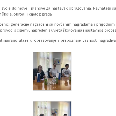
li svoje dojmove i planove za nastavak obrazovanja. Ravnatelji su
škola, obitelji i cijelog grada.
čenici generacije nagrađeni su novčanim nagradama i prigodnim 
provodi s ciljem unapređenja uvjeta školovanja i nastavnog proces
tinuirano ulaže u obrazovanje i prepoznaje važnost nagrađivan