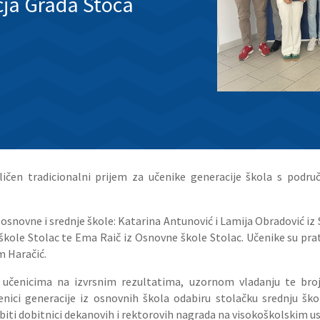
čja Grada Stoca
ličen tradicionalni prijem za učenike generacije škola s podr
ri osnovne i srednje škole: Katarina Antunović i Lamija Obradović i
ole Stolac te Ema Raič iz Osnovne škole Stolac. Učenike su pratili
m Haračić.
e učenicima na izvrsnim rezultatima, uzornom vladanju te bro
enici generacije iz osnovnih škola odabiru stolačku srednju škol
ti biti dobitnici dekanovih i rektorovih nagrada na visokoškolskim