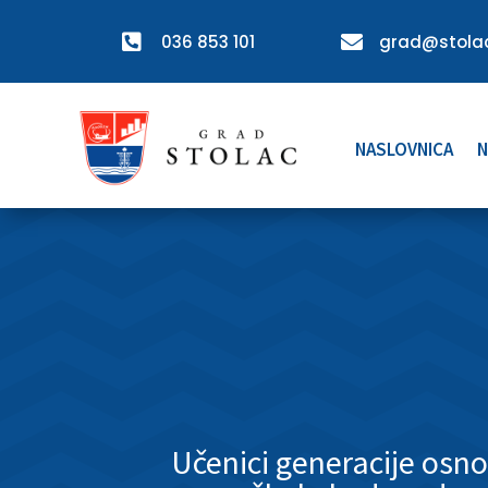

036 853 101

grad@stolac
NASLOVNICA
N
Učenici generacije osno