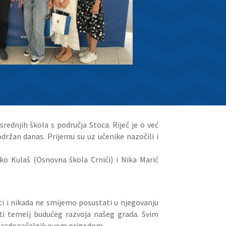
rednjih škola s područja Stoca. Riječ je o već
držan danas. Prijemu su uz učenike nazočili i
rko Kulaš (Osnovna škola Crnići) i Nika Marić
ti i nikada ne smijemo posustati u njegovanju
biti temelj budućeg razvoja našeg grada. Svim
je gradonačelnik ovom prigodom.