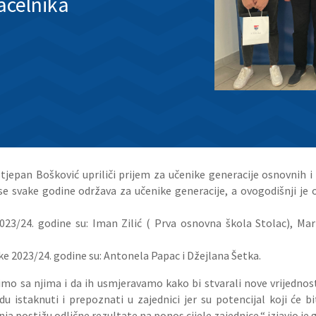
ačelnika
epan Bošković upriliči prijem za učenike generacije osnovnih i s
e svake godine održava za učenike generacije, a ovogodišnji je o
023/24. godine su: Iman Zilić ( Prva osnovna škola Stolac), Ma
ke 2023/24. godine su: Antonela Papac i Džejlana Šetka.
dimo sa njima i da ih usmjeravamo kako bi stvarali nove vrijednos
du istaknuti i prepoznati u zajednici jer su potencijal koji će 
nja postižu odlične rezultate na ponos cijele zajednice.“ izjavio 