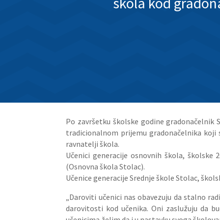
škola kod gradon
Po završetku školske godine gradonačelnik Stj
tradicionalnom prijemu gradonačelnika koji s
ravnatelji škola.
Učenici generacije osnovnih škola, školske 2
(Osnovna škola Stolac).
Učenice generacije Srednje škole Stolac, škols
„Daroviti učenici nas obavezuju da stalno ra
darovitosti kod učenika. Oni zaslužuju da bu
učenicima želim da i u nastavku svoga školova