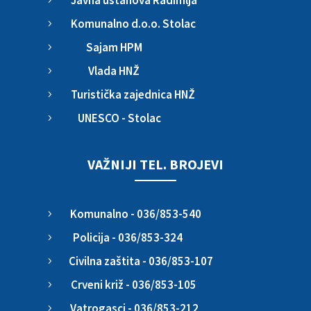
Komunalno d.o.o. Stolac
5
Sajam HPM
5
Vlada HNŽ
5
Turistička zajednica HNŽ
5
UNESCO - Stolac
5
VAŽNIJI TEL. BROJEVI
Komunalno - 036/853-540
5
Policija - 036/853-324
5
Civilna zaštita - 036/853-107
5
Crveni križ - 036/853-105
5
Vatrogasci - 036/853-212
5