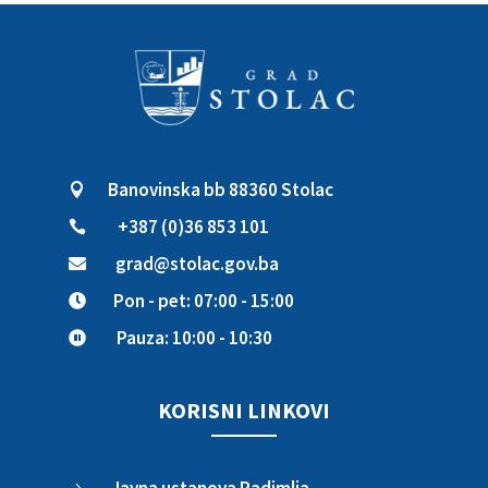
Banovinska bb 88360 Stolac

+387 (0)36 853 101

grad@stolac.gov.ba

Pon - pet: 07:00 - 15:00

Pauza: 10:00 - 10:30

KORISNI LINKOVI
Javna ustanova Radimlja
5