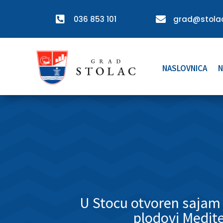

036 853 101

grad@stolac
NASLOVNICA
N
U Stocu otvoren sajam
plodovi Medit