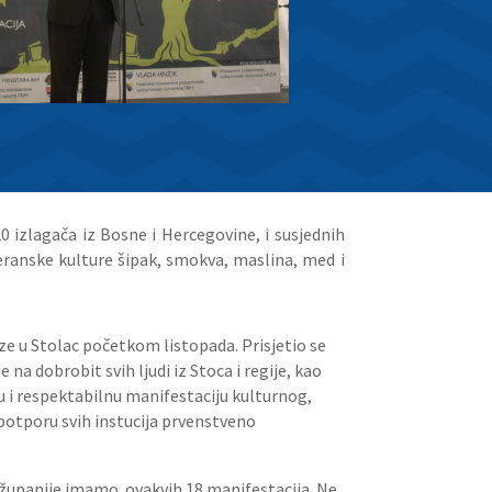
 izlagača iz Bosne i Hercegovine, i susjednih
teranske kulture šipak, smokva, maslina, med i
e u Stolac početkom listopada. Prisjetio se
a dobrobit svih ljudi iz Stoca i regije, kao
u i respektabilnu manifestaciju kulturnog,
 potporu svih instucija prvenstveno
 županije imamo ovakvih 18 manifestacija. Ne