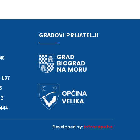
GRADOVI PRIJATELJI
40
3-107
05
12
-444
Developed by:
infoscape.ba