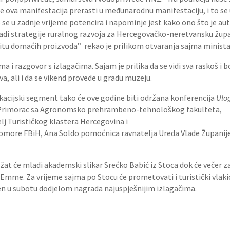
 ova manifestacija prerasti u međunarodnu manifestaciju, i to se u
to se u zadnje vrijeme potencira i napominje jest kako ono što je a
radi strategije ruralnog razvoja za Hercegovačko-neretvansku župani
titu domaćih proizvoda” rekao je prilikom otvaranja sajma minista
ma i razgovor s izlagačima. Sajam je prilika da se vidi sva raskoš 
, ali i da se vikend provede u gradu muzeju.
kacijski segment tako će ove godine biti održana konferencija
Ulo
ca Primorac sa Agronomsko prehrambeno-tehnološkog fakulteta,
lj Turističkog klastera Hercegovina i
komore FBiH, Ana Soldo pomoćnica ravnatelja Ureda Vlade Župani
držat će mladi akademski slikar Srećko Babić iz Stoca dok će veče
 Emme. Za vrijeme sajma po Stocu će prometovati i turistički vlakić,
ren u subotu dodjelom nagrada najuspješnijim izlagačima.