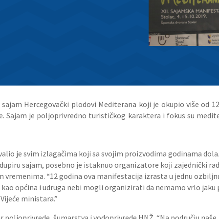
 sajam Hercegovački plodovi Mediterana koji je okupio više od 120
je. Sajam je poljoprivredno turističkog karaktera i fokus su medi
alio je svim izlagačima koji sa svojim proizvodima godinama dolaz
upiru sajam, posebno je istaknuo organizatore koji zajednički rade n
im vremenima. “12 godina ova manifestacija izrasta u jednu ozbiljn
i kao općina i udruga nebi mogli organizirati da nemamo vrlo jaku
Vijeće ministara.”
ar poljoprivrede, šumarstva i vodoprivrede HNŽ. “Na području naše