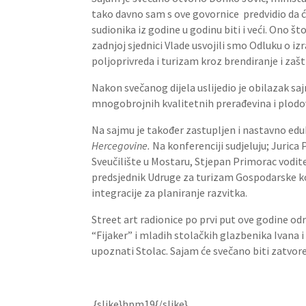
tako davno sam s ove govornice predvidio da će
sudionika iz godine u godinu biti i veći. Ono š
zadnjoj sjednici Vlade usvojili smo Odluku o iz
poljoprivreda i turizam kroz brendiranje i zaš
Nakon svečanog dijela uslijedio je obilazak saj
mnogobrojnih kvalitetnih prerađevina i plodova
Na sajmu je također zastupljen i nastavno edu
Hercegovine.
Na konferenciji sudjeluju; Juri
Sveučilište u Mostaru, Stjepan Primorac vodite
predsjednik Udruge za turizam Gospodarske 
integracije za planiranje razvitka.
Street art radionice po prvi put ove godine o
“Fijaker” i mladih stolačkih glazbenika Ivana i
upoznati Stolac. Sajam će svečano biti zatvo
{slike}hpm19{/slike}