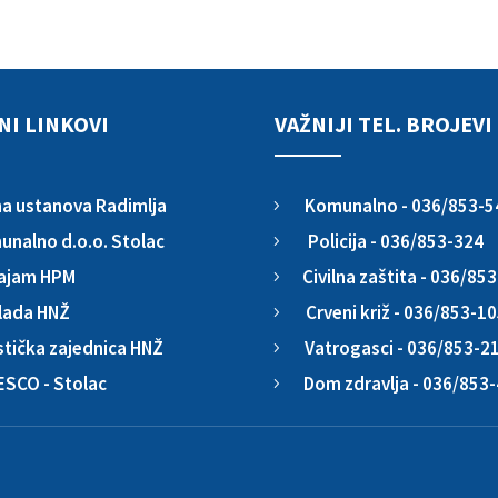
NI LINKOVI
VAŽNIJI TEL. BROJEVI
Komunalno - 036/853-5
a ustanova Radimlja
5
Policija - 036/853-324
nalno d.o.o. Stolac
5
Civilna zaštita - 036/85
ajam HPM
5
Crveni križ - 036/853-1
lada HNŽ
5
Vatrogasci - 036/853-2
stička zajednica HNŽ
5
Dom zdravlja - 036/853
ESCO - Stolac
5