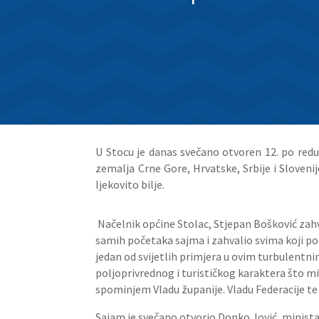
U Stocu je danas svečano otvoren 12. po redu
zemalja Crne Gore, Hrvatske, Srbije i Sloveni
ljekovito bilje.
Načelnik općine Stolac, Stjepan Bošković zahv
samih početaka sajma i zahvalio svima koji pod
jedan od svijetlih primjera u ovim turbulentn
poljoprivrednog i turističkog karaktera što m
spominjem Vladu županije. Vladu Federacije te 
Sajam je svečano otvorio Donko Jović, minist