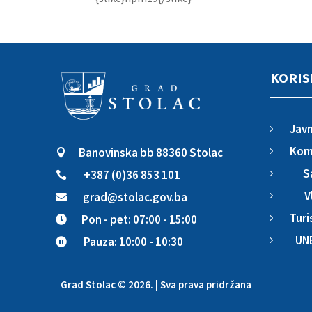
KORIS
Javn
5
Komu
Banovinska bb 88360 Stolac
5

S
+387 (0)36 853 101
5

V
grad@stolac.gov.ba
5

Turi
Pon - pet: 07:00 - 15:00
5

UN
Pauza: 10:00 - 10:30
5

Grad Stolac © 2026. | Sva prava pridržana