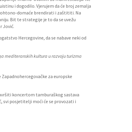
istinu i dogodilo. Vjerujem da će broj zemalja
utohtono-domaće brendirati i zaštititi. Na
ju. Bit te strategije je to da se uvežu
r Jović.
i bogatstvo Hercegovine, da se nabave neki od
ga mediteranskih kultura u razvoju turizma
je Zapadnohercegovačke za europske
r završiti koncertom tamburaškog sastava
 svi posjetitelji moći će se provozati i