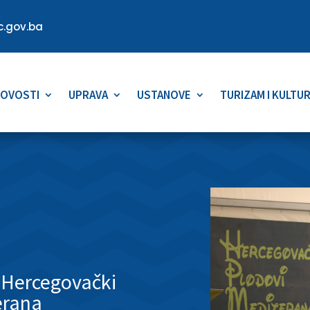
.gov.ba
OVOSTI
UPRAVA
USTANOVE
TURIZAM I KULTU
 Hercegovački
erana