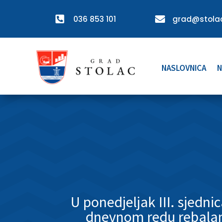

036 853 101

grad@stolac
NASLOVNICA
N
U ponedjeljak III. sjedni
dnevnom redu rebala