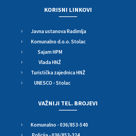
KORISNI LINKOVI
Javna ustanova Radimlja
5
Komunalno d.o.o. Stolac
5
Sajam HPM
5
Vlada HNŽ
5
Turistička zajednica HNŽ
5
UNESCO - Stolac
5
VAŽNIJI TEL. BROJEVI
Komunalno - 036/853-540
5
Policija - 036/853-324
5