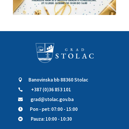
Banovinska bb 88360 Stolac

+387 (0)36 853 101

grad@stolac.gov.ba

Pon - pet: 07:00 - 15:00

Pauza: 10:00 - 10:30
