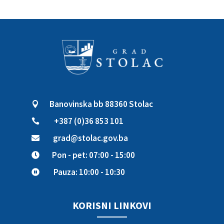
Banovinska bb 88360 Stolac

+387 (0)36 853 101

grad@stolac.gov.ba

Pon - pet: 07:00 - 15:00

Pauza: 10:00 - 10:30

KORISNI LINKOVI