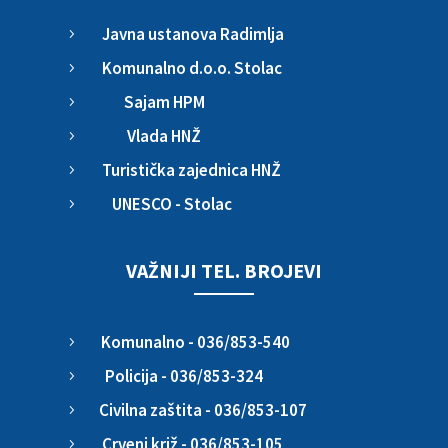
Javna ustanova Radimlja
5
Komunalno d.o.o. Stolac
5
Sajam HPM
5
Vlada HNŽ
5
Turistička zajednica HNŽ
5
UNESCO - Stolac
5
VAŽNIJI TEL. BROJEVI
Komunalno - 036/853-540
5
Policija - 036/853-324
5
Civilna zaštita - 036/853-107
5
Crveni križ - 036/853-105
5