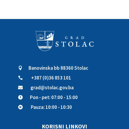
Banovinska bb 88360 Stolac

+387 (0)36 853 101

grad@stolac.gov.ba

Pon - pet: 07:00 - 15:00

Pauza: 10:00 - 10:30

KORISNI LINKOVI