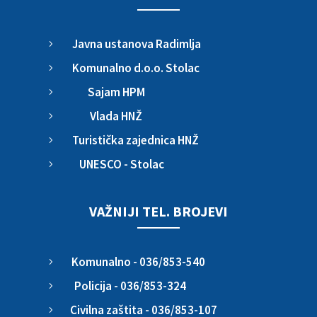
Javna ustanova Radimlja
5
Komunalno d.o.o. Stolac
5
Sajam HPM
5
Vlada HNŽ
5
Turistička zajednica HNŽ
5
UNESCO - Stolac
5
VAŽNIJI TEL. BROJEVI
Komunalno - 036/853-540
5
Policija - 036/853-324
5
Civilna zaštita - 036/853-107
5