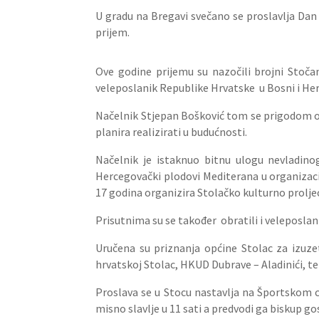
U gradu na Bregavi svečano se proslavlja Dan 
prijem.
Ove godine prijemu su nazočili brojni Stočan
veleposlanik Republike Hrvatske u Bosni i Herc
Načelnik Stjepan Bošković tom se prigodom osv
planira realizirati u budućnosti.
Načelnik je istaknuo bitnu ulogu nevladino
Hercegovački plodovi Mediterana u organizaci
17 godina organizira Stolačko kulturno prolje
Prisutnima su se također obratili i veleposlan
Uručena su priznanja općine Stolac za izuzet
hrvatskoj Stolac, HKUD Dubrave – Aladinići, te
Proslava se u Stocu nastavlja na Športskom c
misno slavlje u 11 sati a predvodi ga biskup g