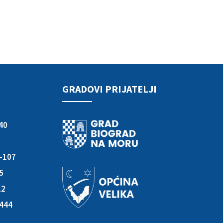
GRADOVI PRIJATELJI
40
3-107
05
12
-444