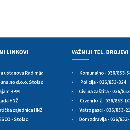
NI LINKOVI
VAŽNIJI TEL. BROJEVI
Komunalno - 036/853-5
a ustanova Radimlja
5
Policija - 036/853-324
nalno d.o.o. Stolac
5
Civilna zaštita - 036/85
ajam HPM
5
Crveni križ - 036/853-1
lada HNŽ
5
Vatrogasci - 036/853-2
stička zajednica HNŽ
5
Dom zdravlja - 036/853
ESCO - Stolac
5