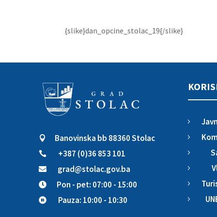
{slike}dan_opcine_stolac_19{/slike}
KORIS
Javn
5
Komu
Banovinska bb 88360 Stolac
5

S
+387 (0)36 853 101
5

V
grad@stolac.gov.ba
5

Turi
Pon - pet: 07:00 - 15:00
5

UN
Pauza: 10:00 - 10:30
5
