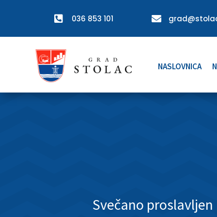

036 853 101

grad@stolac
NASLOVNICA
N
Svečano proslavljen