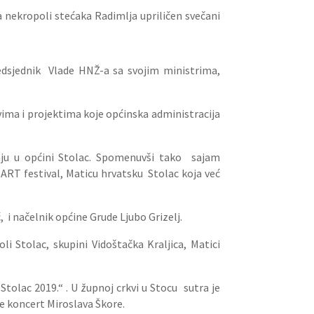
a nekropoli stećaka Radimlja upriličen svečani
predsjednik Vlade HNŽ-a sa svojim ministrima,
vima i projektima koje općinska administracija
raju u općini Stolac. Spomenuvši tako sajam
ART festival, Maticu hrvatsku Stolac koja već
 i načelnik općine Grude Ljubo Grizelj.
i Stolac, skupini Vidoštačka Kraljica, Matici
olac 2019.“ . U župnoj crkvi u Stocu sutra je
se koncert Miroslava Škore.