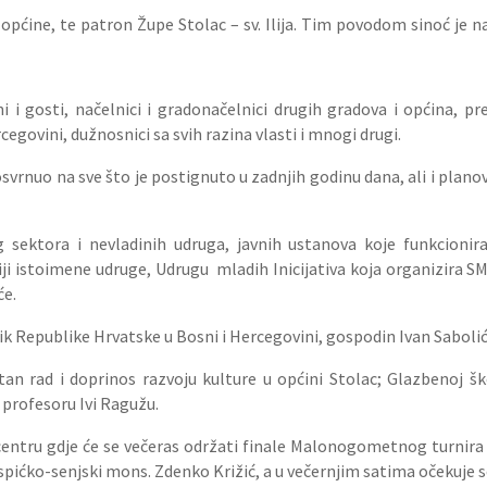
općine, te patron Župe Stolac – sv. Ilija. Tim povodom sinoć je n
i i gosti, načelnici i gradonačelnici drugih gradova i općina, 
egovini, dužnosnici sa svih razina vlasti i mnogi drugi.
rnuo na sve što je postignuto u zadnjih godinu dana, ali i plano
g sektora i nevladinih udruga, javnih ustanova koje funkcioni
ji istoimene udruge, Udrugu mladih Inicijativa koja organizira SM
će.
ik Republike Hrvatske u Bosni i Hercegovini, gospodin Ivan Sabolić,
an rad i doprinos razvoju kulture u općini Stolac; Glazbenoj škol
 profesoru Ivi Ragužu.
entru gdje će se večeras održati finale Malonogometnog turnira St
ospićko-senjski mons. Zdenko Križić, a u večernjim satima očekuje 