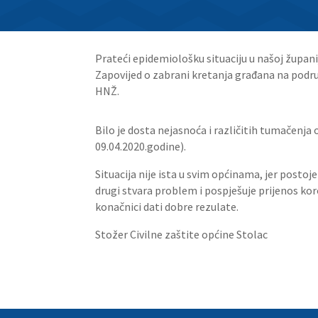
Prateći epidemiološku situaciju u našoj županiji
Zapovijed o zabrani kretanja građana na podr
HNŽ.
Bilo je dosta nejasnoća i različitih tumačenja 
09.04.2020.godine).
Situacija nije ista u svim općinama, jer postoj
drugi stvara problem i pospješuje prijenos ko
konačnici dati dobre rezulate.
Stožer Civilne zaštite općine Stolac