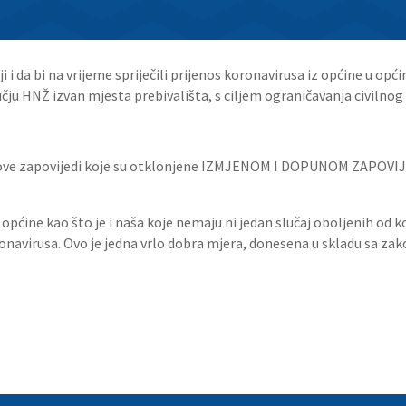
 i da bi na vrijeme spriječili prijenos koronavirusa iz općine u opći
učju HNŽ izvan mjesta prebivališta, s ciljem ograničavanja civiln
ove zapovijedi koje su otklonjene I
ZMJENOM I DOPUNOM ZAPOVIJEDI
e općine kao što je i naša koje nemaju ni jedan slučaj oboljenih od
ronavirusa. Ovo je jedna vrlo dobra mjera, donesena u skladu sa za