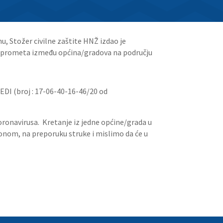
nu, Stožer civilne zaštite HNŽ izdao je
og prometa između općina/gradova na području
 (broj : 17-06-40-16-46/20 od
 koronavirusa. Kretanje iz jedne općine/grada u
konom, na preporuku struke i mislimo da će u