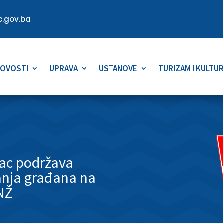
.gov.ba
OVOSTI
UPRAVA
USTANOVE
TURIZAM I KULTU
lac podržava
anja građana na
NŽ