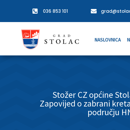

036 853 101

grad@stolac
NASLOVNICA
N
Stožer CZ općine Sto
Zapovijed o zabrani kret
području H