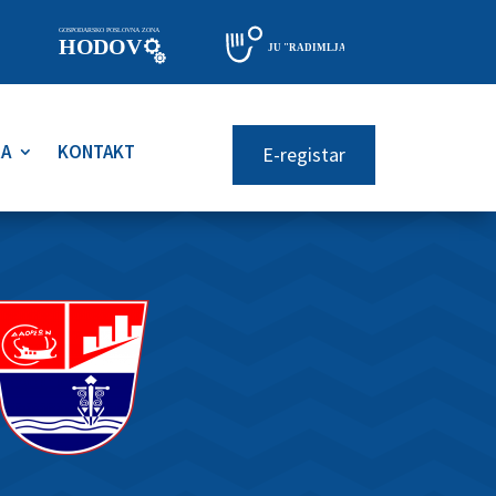
RA
KONTAKT
E-registar