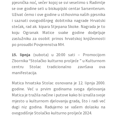
pjesnička noć, večer kojoj se svi veselimo s Radimlje
se ove godine seli u biskupijski centar Sarsenterum.
Uživat ćemo i ove godine u stihovima naših pjesnika
i saznati ovogodišnjeg dobitnika nagrade Hrvatski
stećak, rad ak. kipara Stjepana Skoke. Nagrada je to
koju Ogranak Matice svake godine dodjeljuje
zaslužniku za osobit prinos hrvatskoj književnosti
po prosudbi Povjerenstva MH.
15. lipnja
(subota) u 20:00 sati – Promocijom
Zbornika “Stolačko kulturno proljeće ” u Kulturnom
centru Stolac tradicionalno završava ova
manifestacija.
Matica hrvatska Stolac osnovana je 12. lipnja 2000.
godine. Već u prvim godinama svoga djelovanja
Matica je tražila načine i putove kako bi iznašla svoje
mjesto u kulturnom djelovanju grada, što i radi već
dugi niz godina. Radujemo se vašem dolasku na
ovogodišnje Stolačko kulturno proljeće 2024.