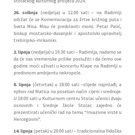
Stolačkog kulturnog proljeća 2024.:
26. svibnja
(nedjelja) u 12.00 sati – na Radimlji
održat će se Komemoracija za žrtve križnog puta i
Sveta Misa. Misu će predslaviti mons. Petar Palić,
biskup mostarsko-duvanjski i apostolski upravitelj
trebinjsko-mrkanski.
2. lipnja
(nedjelja) u 19.30 sati – Radimlja, nadamo se
da će nas vremenske prilike poslužiti i da ćemo ove
godine moći uživati u koncertu Klape na Radimlji u
predivnom ambijentu nekropole.
6. lipnja
(četvrtak) u 18:00 sati –slijede najmlađi, a
njihov rad Matica na poseban način cijeni i vrednuje.
U 18:00 sati u Kulturnom centru Stolac učenici dvaju
osnovnih i Srednje škole Stolac zajedno će
prezentirati učenički rad na temu “Invazivne vrste u
Hercegovini“.
14. lipnja
(petak) u 20:00 sati – tradicionalna Vidoška