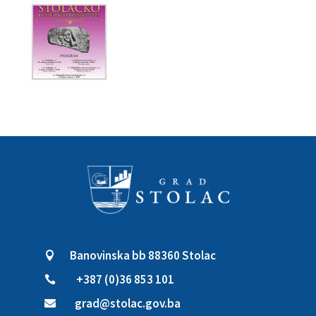
Banovinska bb 88360 Stolac

+387 (0)36 853 101

grad@stolac.gov.ba
