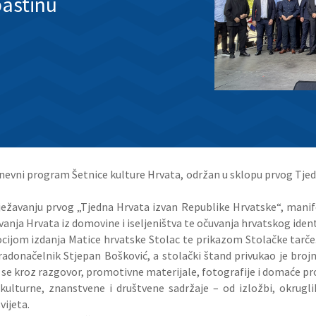
aštinu
evni program Šetnice kulture Hrvata, održan u sklopu prvog Tje
lježavanju prvog „Tjedna Hrvata izvan Republike Hrvatske“, manifes
anja Hrvata iz domovine i iseljeništva te očuvanja hrvatskog identit
ocijom izdanja Matice hrvatske Stolac te prikazom Stolačke tarče
gradonačelnik Stjepan Bošković, a stolački štand privukao je broj
 su se kroz razgovor, promotivne materijale, fotografije i domaće p
lturne, znanstvene i društvene sadržaje – od izložbi, okruglih
vijeta.