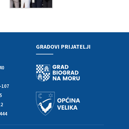
GRADOVI PRIJATELJI
40
3-107
05
12
-444