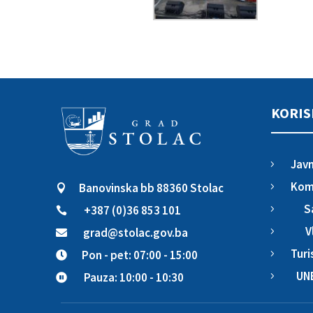
KORIS
Javn
5
Komu
Banovinska bb 88360 Stolac
5

S
+387 (0)36 853 101
5

V
grad@stolac.gov.ba
5

Turi
Pon - pet: 07:00 - 15:00
5

UN
Pauza: 10:00 - 10:30
5
