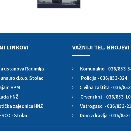
NI LINKOVI
VAŽNIJI TEL. BROJEVI
Komunalno - 036/853-5
a ustanova Radimlja
5
Policija - 036/853-324
nalno d.o.o. Stolac
5
Civilna zaštita - 036/85
ajam HPM
5
Crveni križ - 036/853-1
lada HNŽ
5
Vatrogasci - 036/853-2
stička zajednica HNŽ
5
Dom zdravlja - 036/853
ESCO - Stolac
5