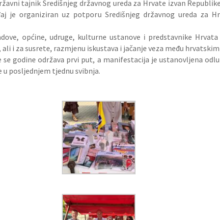
ržavni tajnik Središnjeg državnog ureda za Hrvate izvan Republike
gađaj je organiziran uz potporu Središnjeg državnog ureda za H
adove, općine, udruge, kulturne ustanove i predstavnike Hrvata
nje, ali i za susrete, razmjenu iskustava i jačanje veza među hrvats
 se godine održava prvi put, a manifestacija je ustanovljena o
e u posljednjem tjednu svibnja.