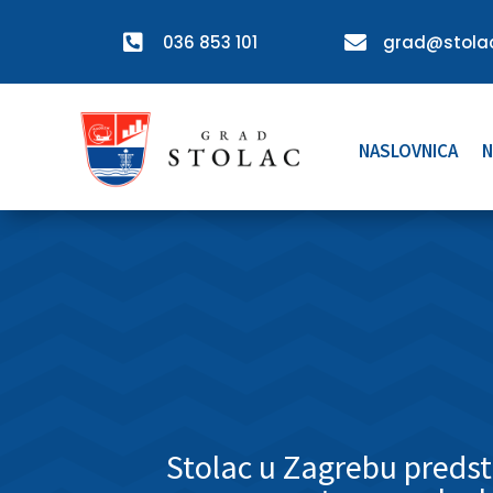

036 853 101

grad@stolac
NASLOVNICA
N
Stolac u Zagrebu predst