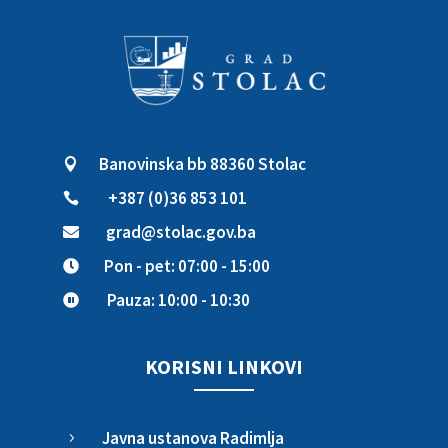
Banovinska bb 88360 Stolac

+387 (0)36 853 101

grad@stolac.gov.ba

Pon - pet: 07:00 - 15:00

Pauza: 10:00 - 10:30

KORISNI LINKOVI
Javna ustanova Radimlja
5