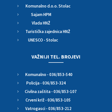
Komunalno d.o.o. Stolac
5
Sajam HPM
5
Vlada HNŽ
5
Turistička zajednica HNŽ
5
UNESCO - Stolac
5
VAŽNIJI TEL. BROJEVI
Komunalno - 036/853-540
5
Policija - 036/853-324
5
Civilna zaštita - 036/853-107
5
Crveni križ - 036/853-105
5
Vatrogasci - 036/853-212
5