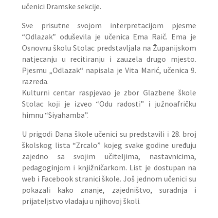
učenici Dramske sekcije.
Sve prisutne svojom interpretacijom pjesme
“Odlazak” oduševila je učenica Ema Raič. Ema je
Osnovnu školu Stolac predstavljala na Županijskom
natjecanju u recitiranju i zauzela drugo mjesto.
Pjesmu „Odlazak“ napisala je Vita Marić, učenica 9.
razreda.
Kulturni centar raspjevao je zbor Glazbene škole
Stolac koji je izveo “Odu radosti” i južnoafričku
himnu “Siyahamba”.
U prigodi Dana škole učenici su predstavili i 28. broj
školskog lista “Zrcalo” kojeg svake godine uređuju
zajedno sa svojim učiteljima, nastavnicima,
pedagoginjom i knjižničarkom. List je dostupan na
web i Facebook stranici škole. Još jednom učenici su
pokazali kako znanje, zajedništvo, suradnja i
prijateljstvo vladaju u njihovoj školi.