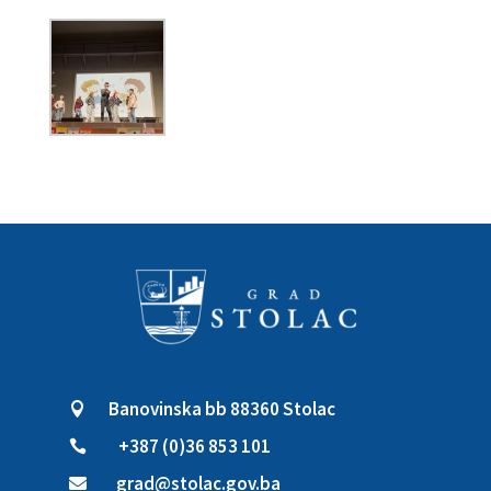
Banovinska bb 88360 Stolac

+387 (0)36 853 101

grad@stolac.gov.ba
