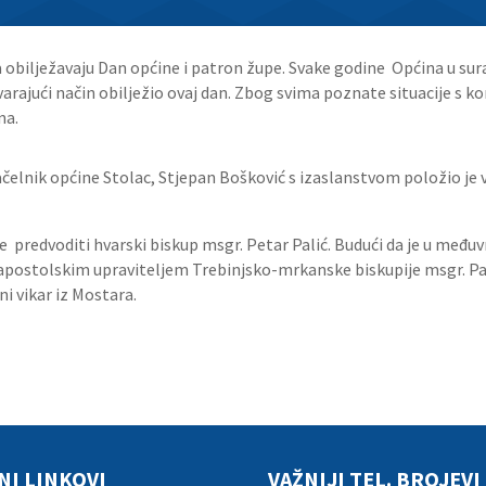
a obilježavaju Dan općine i patron župe. Svake godine Općina u sur
varajući način obilježio ovaj dan. Zbog svima poznate situacije s
na.
ačelnik općine Stolac, Stjepan Bošković s izaslanstvom položio je
je predvoditi hvarski biskup msgr. Petar Palić. Budući da je u međ
stolskim upraviteljem Trebinjsko-mrkanske biskupije msgr. Palić
i vikar iz Mostara.
NI LINKOVI
VAŽNIJI TEL. BROJEVI