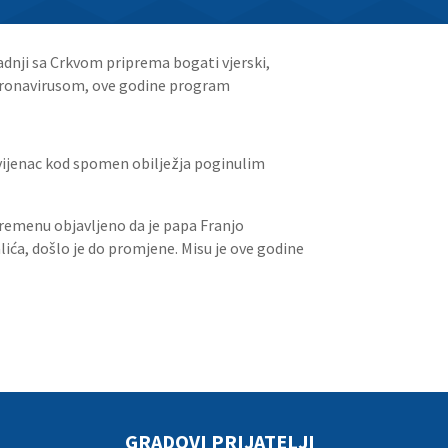
adnji sa Crkvom priprema bogati vjerski,
 koronavirusom, ove godine program
vijenac kod spomen obilježja poginulim
uvremenu objavljeno da je papa Franjo
a, došlo je do promjene. Misu je ove godine
GRADOVI PRIJATELJI