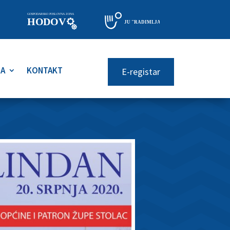
RA
KONTAKT
E-registar