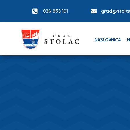

036 853 101

grad@stolac
NASLOVNICA
N