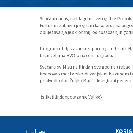
Stočani danas, na blagdan svetog Ilije Prorok
kulturni i zabavni program kako bi se na odgo
obilježavanja je skromniji od dosadašnjih godi
Program obilježavanja započeo je u 10 sati. N
braniteljima HVO-a
na centru grada.
Svečanu sv. Misu na Ilindan ove godine trebao 
imenovao mostarsko-duvanjskim biskupom i apo
predvodio don Željko Majić, delegirani generaln
{slike}ilindanpolaganje{/slike}
KORIS