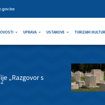
.gov.ba
OVOSTI
UPRAVA
USTANOVE
TURIZAM I KULTU
ije „Razgovor s
m“