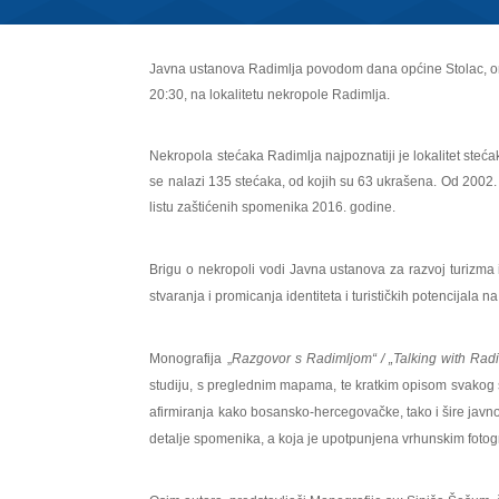
Javna ustanova Radimlja povodom dana općine Stolac, org
20:30, na lokalitetu nekropole Radimlja.
Nekropola stećaka Radimlja najpoznatiji je lokalitet st
se nalazi 135 stećaka, od kojih su 63 ukrašena. Od 2002
listu zaštićenih spomenika 2016. godine.
Brigu o nekropoli vodi Javna ustanova za razvoj turizma i
stvaranja i promicanja identiteta i turističkih potencijala na
Monografija „
Razgovor s Radimljom“ / „Talking with Radi
studiju, s preglednim mapama, te kratkim opisom svakog 
afirmiranja kako bosansko-hercegovačke, tako i šire javnos
detalje spomenika, a k
oja je upotpunjena vrhunskim fotog