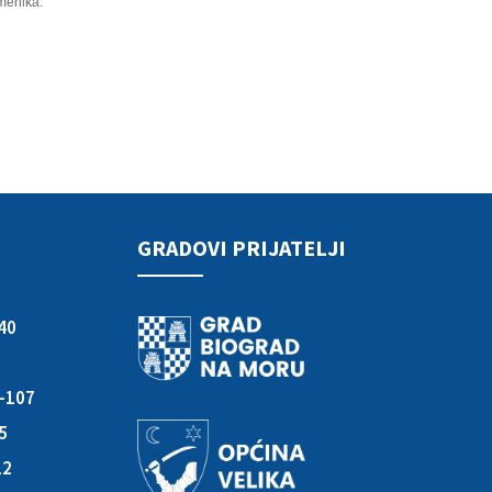
omenika.
GRADOVI PRIJATELJI
40
3-107
05
12