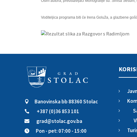
Osim autora, predstavljači Monografije su: Siniša Šešum,
Voditeljica programa biti će Irena Goluža, a glazbene go
KORIS
Javn
5
Komu
Banovinska bb 88360 Stolac
5

S
+387 (0)36 853 101
5

V
grad@stolac.gov.ba
5

Turi
Pon - pet: 07:00 - 15:00
5
