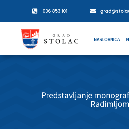

036 853 101

grad@stolac
NASLOVNICA
N
Predstavljanje monograf
Radimljo