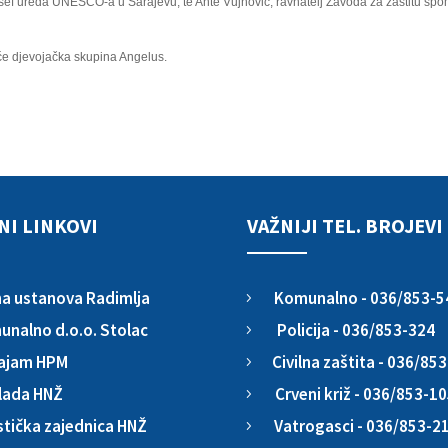
 šef ureda UNESCO-a u Sarajevu, te Ante Vujnović, ravnatelj Zavoda za zaštitu sp
šće djevojačka skupina Angelus.
NI LINKOVI
VAŽNIJI TEL. BROJEVI
Komunalno - 036/853-5
a ustanova Radimlja
5
Policija - 036/853-324
nalno d.o.o. Stolac
5
Civilna zaštita - 036/85
ajam HPM
5
Crveni križ - 036/853-1
lada HNŽ
5
Vatrogasci - 036/853-2
stička zajednica HNŽ
5