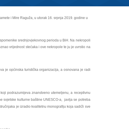
amete i Mire Raguža, u utorak 16. srpnja 2019. godine u
e spomenike srednjovjekovnog perioda u BiH. Na nekropoli
o vrijednost stećaka i ove nekropole te ju je uvrstio na
va je općinska turistička organizacija, a osnovana je radi
a koji podrazumijeva znanstveno utemeljenu, a receptivnu
ne svjetske kulturne baštine UNESCO-a, javlja se potreba
tručnjaka je izradio kvalitetnu monografiju koja sadrži sve