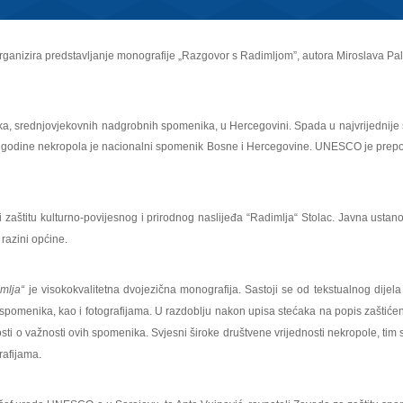
anizira predstavljanje monografije „Razgovor s Radimljom”, autora Miroslava Pal
ećaka, srednjovjekovnih nadgrobnih spomenika, u Hercegovini. Spada u najvrijednij
. godine nekropola je nacionalni spomenik Bosne i Hercegovine. UNESCO je prepozna
 zaštitu kulturno-povijesnog i prirodnog naslijeđa “Radimlja“ Stolac. Javna ustano
 razini općine.
mlja“
je visokokvalitetna dvojezična monografija. Sastoji se od tekstualnog dijel
spomenika, kao i fotografijama. U razdoblju nakon upisa stećaka na popis zaštiće
ti o važnosti ovih spomenika. Svjesni široke društvene vrijednosti nekropole, tim s
rafijama.