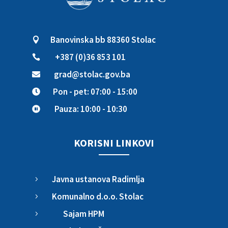
Banovinska bb 88360 Stolac

+387 (0)36 853 101

grad@stolac.gov.ba

Pon - pet: 07:00 - 15:00

Pauza: 10:00 - 10:30

KORISNI LINKOVI
Javna ustanova Radimlja
5
Komunalno d.o.o. Stolac
5
Sajam HPM
5