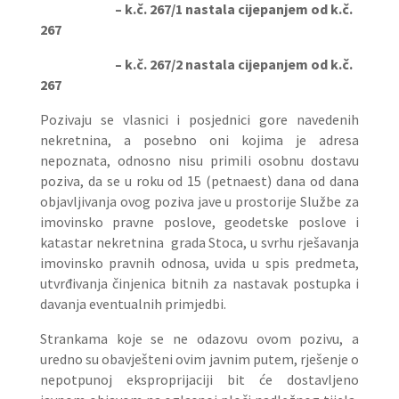
– k.č. 267/1 nastala cijepanjem od k.č.
267
– k.č. 267/2 nastala cijepanjem od k.č.
267
Pozivaju se vlasnici i posjednici gore navedenih
nekretnina, a posebno oni kojima je adresa
nepoznata, odnosno nisu primili osobnu dostavu
poziva, da se u roku od 15 (petnaest) dana od dana
objavljivanja ovog poziva jave u prostorije Službe za
imovinsko pravne poslove, geodetske poslove i
katastar nekretnina grada Stoca, u svrhu rješavanja
imovinsko pravnih odnosa, uvida u spis predmeta,
utvrđivanja činjenica bitnih za nastavak postupka i
davanja eventualnih primjedbi.
Strankama koje se ne odazovu ovom pozivu, a
uredno su obavješteni ovim javnim putem, rješenje o
nepotpunoj eksproprijaciji bit će dostavljeno