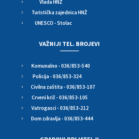
Vlada HNŽ
5
Turistička zajednica HNŽ
5
UNESCO - Stolac
5
VAŽNIJI TEL. BROJEVI
Komunalno - 036/853-540
5
Policija - 036/853-324
5
Civilna zaštita - 036/853-107
5
Crveni križ - 036/853-105
5
Vatrogasci - 036/853-212
5
Dom zdravlja - 036/853-444
5