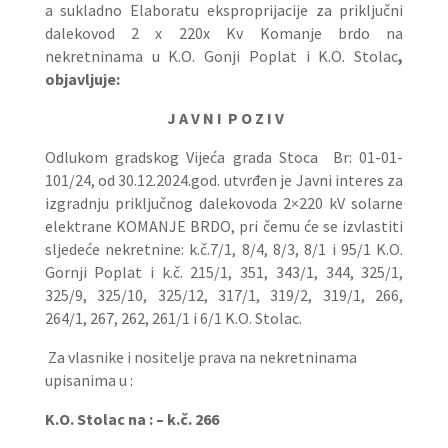
a sukladno Elaboratu eksproprijacije za priključni
dalekovod 2 x 220x Kv Komanje brdo na
nekretninama u K.O. Gonji Poplat i K.O. Stolac
,
objavljuje:
J A V N I P O Z I V
Odlukom gradskog Vijeća grada Stoca Br: 01-01-
101/24, od 30.12.2024.god. utvrđen je Javni interes za
izgradnju priključnog dalekovoda 2×220 kV solarne
elektrane KOMANJE BRDO, pri čemu će se izvlastiti
sljedeće nekretnine: k.č.7/1, 8/4, 8/3, 8/1 i 95/1 K.O.
Gornji Poplat i k.č. 215/1, 351, 343/1, 344, 325/1,
325/9, 325/10, 325/12, 317/1, 319/2, 319/1, 266,
264/1, 267, 262, 261/1 i 6/1 K.O. Stolac.
Za vlasnike i nositelje prava na nekretninama
upisanima u :
K.O. Stolac na : – k.č. 266