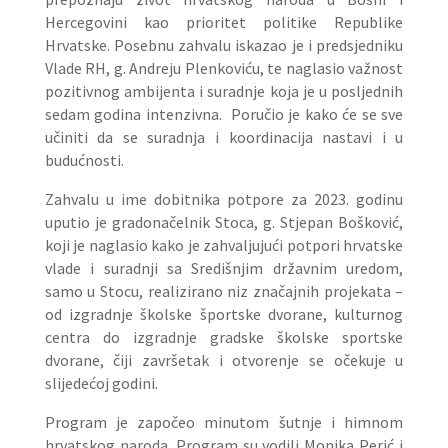
Hercegovini kao prioritet politike Republike
Hrvatske. Posebnu zahvalu iskazao je i predsjedniku
Vlade RH, g. Andreju Plenkoviću, te naglasio važnost
pozitivnog ambijenta i suradnje koja je u posljednih
sedam godina intenzivna. Poručio je kako će se sve
učiniti da se suradnja i koordinacija nastavi i u
budućnosti.
Zahvalu u ime dobitnika potpore za 2023. godinu
uputio je gradonačelnik Stoca, g. Stjepan Bošković,
koji je naglasio kako je zahvaljujući potpori hrvatske
vlade i suradnji sa Središnjim državnim uredom,
samo u Stocu, realizirano niz značajnih projekata –
od izgradnje školske športske dvorane, kulturnog
centra do izgradnje gradske školske sportske
dvorane, čiji završetak i otvorenje se očekuje u
slijedećoj godini.
Program je započeo minutom šutnje i himnom
hrvatskog naroda. Program su vodili Monika Perić i