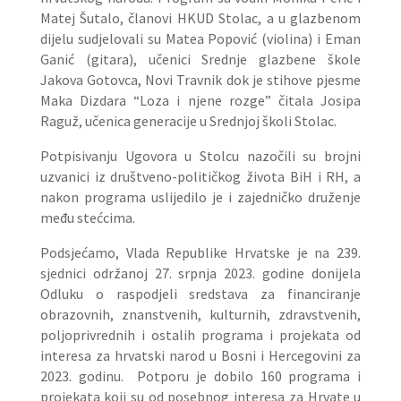
Matej Šutalo, članovi HKUD Stolac, a u glazbenom
dijelu sudjelovali su Matea Popović (violina) i Eman
Ganić (gitara), učenici Srednje glazbene škole
Jakova Gotovca, Novi Travnik dok je stihove pjesme
Maka Dizdara “Loza i njene rozge” čitala Josipa
Raguž, učenica generacije u Srednjoj školi Stolac.
Potpisivanju Ugovora u Stolcu nazočili su brojni
uzvanici iz društveno-političkog života BiH i RH, a
nakon programa uslijedilo je i zajedničko druženje
među stećcima.
Podsjećamo, Vlada Republike Hrvatske je na 239.
sjednici održanoj 27. srpnja 2023. godine donijela
Odluku o raspodjeli sredstava za financiranje
obrazovnih, znanstvenih, kulturnih, zdravstvenih,
poljoprivrednih i ostalih programa i projekata od
interesa za hrvatski narod u Bosni i Hercegovini za
2023. godinu. Potporu je dobilo 160 programa i
projekata koji su od posebnog interesa za Hrvate u