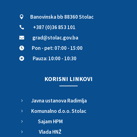
Banovinska bb 88360 Stolac

+387 (0)36 853 101

grad@stolac.gov.ba

Pon - pet: 07:00 - 15:00

Pauza: 10:00 - 10:30

KORISNI LINKOVI
Javna ustanova Radimlja
5
Komunalno d.o.o. Stolac
5
Sajam HPM
5
Vlada HNŽ
5