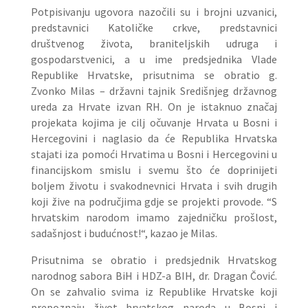
Potpisivanju ugovora nazočili su i brojni uzvanici,
predstavnici Katoličke crkve, predstavnici
društvenog života, braniteljskih udruga i
gospodarstvenici, a u ime predsjednika Vlade
Republike Hrvatske, prisutnima se obratio g.
Zvonko Milas – državni tajnik Središnjeg državnog
ureda za Hrvate izvan RH. On je istaknuo značaj
projekata kojima je cilj očuvanje Hrvata u Bosni i
Hercegovini i naglasio da će Republika Hrvatska
stajati iza pomoći Hrvatima u Bosni i Hercegovini u
financijskom smislu i svemu što će doprinijeti
boljem životu i svakodnevnici Hrvata i svih drugih
koji žive na područjima gdje se projekti provode. “S
hrvatskim narodom imamo zajedničku prošlost,
sadašnjost i budućnost!“, kazao je Milas.
Prisutnima se obratio i predsjednik Hrvatskog
narodnog sabora BiH i HDZ-a BIH, dr. Dragan Čović.
On se zahvalio svima iz Republike Hrvatske koji
prepoznaju život hrvatskog naroda u Bosni i