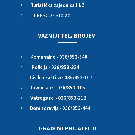
Turistička zajednica HNŽ
5
UNESCO - Stolac
5
VAŽNIJI TEL. BROJEVI
Komunalno - 036/853-540
5
Policija - 036/853-324
5
Civilna zaštita - 036/853-107
5
Crveni križ - 036/853-105
5
Vatrogasci - 036/853-212
5
Dom zdravlja - 036/853-444
5
GRADOVI PRIJATELJI