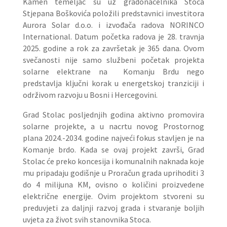
Kamen temeljac su uz gradonačelnika Stoca
Stjepana Boškovića položili predstavnici investitora
Aurora Solar d.o.o. i izvođača radova NORINCO
International. Datum početka radova je 28. travnja
2025. godine a rok za završetak je 365 dana. Ovom
svečanosti nije samo službeni početak projekta
solarne elektrane na Komanju Brdu nego
predstavlja ključni korak u energetskoj tranziciji i
održivom razvoju u Bosni i Hercegovini.
Grad Stolac posljednjih godina aktivno promovira
solarne projekte, a u nacrtu novog Prostornog
plana 2024.-2034. godine najveći fokus stavljen je na
Komanje brdo. Kada se ovaj projekt završi, Grad
Stolac će preko koncesija i komunalnih naknada koje
mu pripadaju godišnje u Proračun grada uprihoditi 3
do 4 milijuna KM, ovisno o količini proizvedene
električne energije. Ovim projektom stvoreni su
preduvjeti za daljnji razvoj grada i stvaranje boljih
uvjeta za život svih stanovnika Stoca.