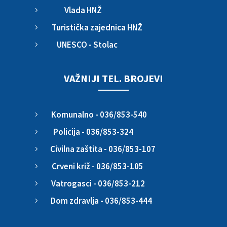
Vlada HNŽ
5
Turistička zajednica HNŽ
5
UNESCO - Stolac
5
VAŽNIJI TEL. BROJEVI
Komunalno - 036/853-540
5
Policija - 036/853-324
5
Civilna zaštita - 036/853-107
5
Crveni križ - 036/853-105
5
Vatrogasci - 036/853-212
5
Dom zdravlja - 036/853-444
5