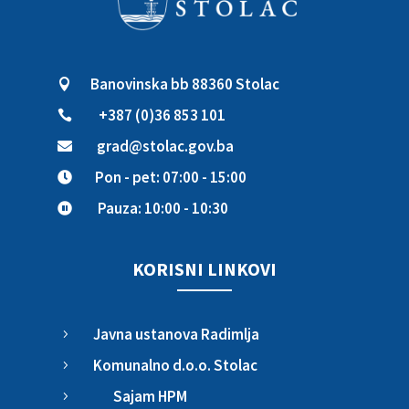
Banovinska bb 88360 Stolac

+387 (0)36 853 101

grad@stolac.gov.ba

Pon - pet: 07:00 - 15:00

Pauza: 10:00 - 10:30

KORISNI LINKOVI
Javna ustanova Radimlja
5
Komunalno d.o.o. Stolac
5
Sajam HPM
5