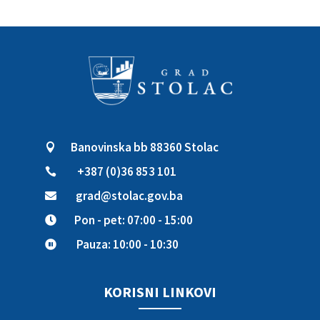
Banovinska bb 88360 Stolac

+387 (0)36 853 101

grad@stolac.gov.ba

Pon - pet: 07:00 - 15:00

Pauza: 10:00 - 10:30

KORISNI LINKOVI