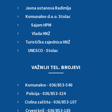
Javna ustanova Radimlja
5
Komunalno d.o.o. Stolac
5
Sajam HPM
5
Vlada HNŽ
5
Turistička zajednica HNŽ
5
UNESCO - Stolac
5
VAŽNIJI TEL. BROJEVI
Komunalno - 036/853-540
5
Policija - 036/853-324
5
Civilna zaštita - 036/853-107
5
Crveni križ - 036/853-105
5