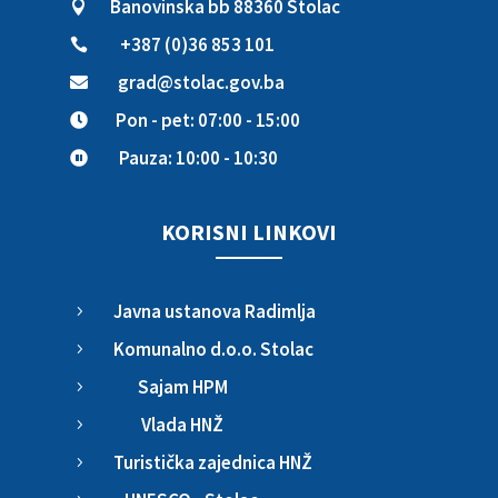
Banovinska bb 88360 Stolac

+387 (0)36 853 101

grad@stolac.gov.ba

Pon - pet: 07:00 - 15:00

Pauza: 10:00 - 10:30

KORISNI LINKOVI
Javna ustanova Radimlja
5
Komunalno d.o.o. Stolac
5
Sajam HPM
5
Vlada HNŽ
5
Turistička zajednica HNŽ
5