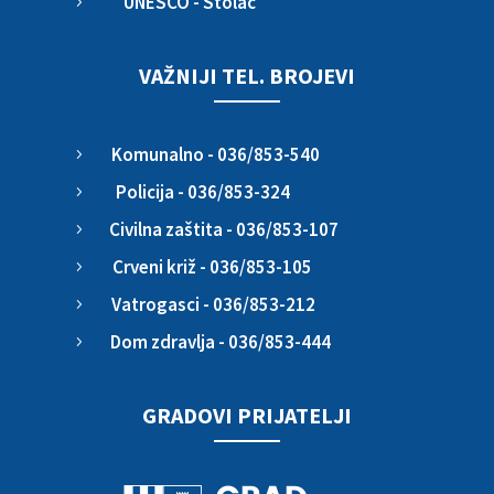
UNESCO - Stolac
5
VAŽNIJI TEL. BROJEVI
Komunalno - 036/853-540
5
Policija - 036/853-324
5
Civilna zaštita - 036/853-107
5
Crveni križ - 036/853-105
5
Vatrogasci - 036/853-212
5
Dom zdravlja - 036/853-444
5
GRADOVI PRIJATELJI