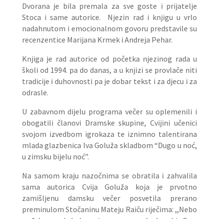
Dvorana je bila premala za sve goste i prijatelje
Stoca i same autorice. Njezin rad i knjigu u vrlo
nadahnutom i emocionalnom govoru predstavile su
recenzentice Marijana Krmek i Andreja Pehar.
Knjiga je rad autorice od početka njezinog rada u
školi od 1994. pa do danas, a u knjizi se provlače niti
tradicije i duhovnosti pa je dobar tekst i za djecu i za
odrasle.
U zabavnom dijelu programa večer su oplemenili i
obogatili članovi Dramske skupine, Cvijini učenici
svojom izvedbom igrokaza te iznimno talentirana
mlada glazbenica Iva Goluža skladbom “Dugo u noć,
u zimsku bijelu noć”.
Na samom kraju nazočnima se obratila i zahvalila
sama autorica Cvija Goluža koja je prvotno
zamišljenu damsku večer posvetila prerano
preminulom Stočaninu Mateju Raiču riječima: ,,Nebo