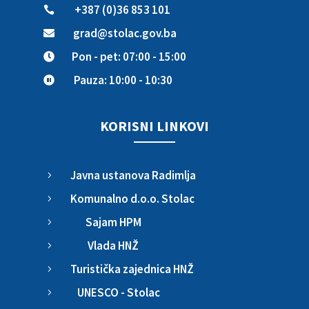
+387 (0)36 853 101

grad@stolac.gov.ba

Pon - pet: 07:00 - 15:00

Pauza: 10:00 - 10:30

KORISNI LINKOVI
Javna ustanova Radimlja
5
Komunalno d.o.o. Stolac
5
Sajam HPM
5
Vlada HNŽ
5
Turistička zajednica HNŽ
5
UNESCO - Stolac
5