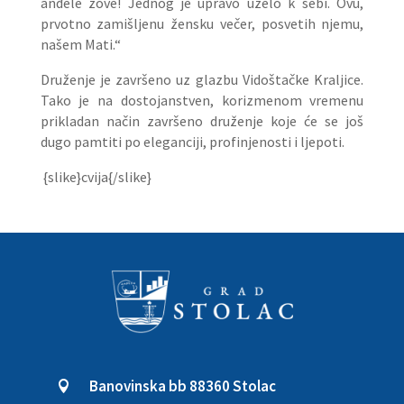
anđele zove! Jednog je upravo uzelo k sebi. Ovu,
prvotno zamišljenu žensku večer, posvetih njemu,
našem Mati.“
Druženje je završeno uz glazbu Vidoštačke Kraljice.
Tako je na dostojanstven, korizmenom vremenu
prikladan način završeno druženje koje će se još
dugo pamtiti po eleganciji, profinjenosti i ljepoti.
{slike}cvija{/slike}
Banovinska bb 88360 Stolac
