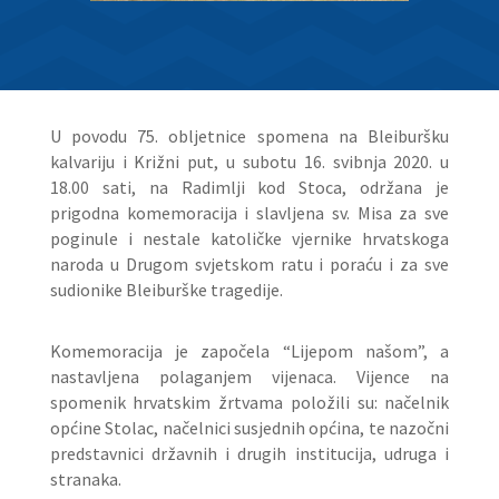
U povodu 75. obljetnice spomena na Bleiburšku
kalvariju i Križni put, u subotu 16. svibnja 2020. u
18.00 sati, na Radimlji kod Stoca, održana je
prigodna komemoracija i slavljena sv. Misa za sve
poginule i nestale katoličke vjernike hrvatskoga
naroda u Drugom svjetskom ratu i poraću i za sve
sudionike Bleiburške tragedije.
Komemoracija je započela “Lijepom našom”, a
nastavljena polaganjem vijenaca. Vijence na
spomenik hrvatskim žrtvama položili su: načelnik
općine Stolac, načelnici susjednih općina, te nazočni
predstavnici državnih i drugih institucija, udruga i
stranaka.