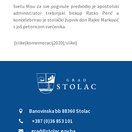
Svetu Misu za sve poginule predvodio je apostolski
administrator trebinjski biskup Ratko Perić a
koncelebrirao je stolački župnik don Rajko Marković
s još petoricom svećenika.
{slike}komemoracij2020{/slike}
Banovinska bb 88360 Stolac

+387 (0)36 853 101

grad@stolac.gov.ba
