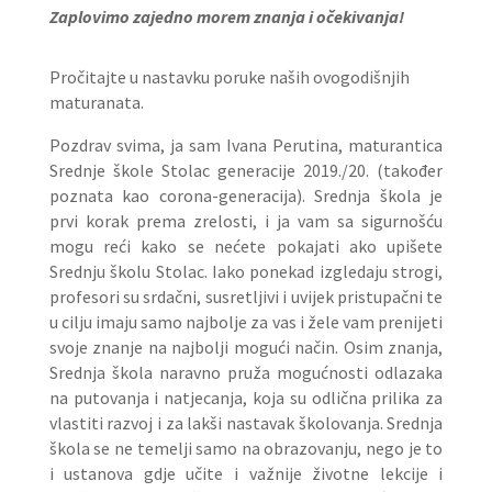
Zaplovimo zajedno morem znanja i očekivanja!
Pročitajte u nastavku poruke naših ovogodišnjih
maturanata.
Pozdrav svima, ja sam Ivana Perutina, maturantica
Srednje škole Stolac generacije 2019./20. (također
poznata kao corona-generacija). Srednja škola je
prvi korak prema zrelosti, i ja vam sa sigurnošću
mogu reći kako se nećete pokajati ako upišete
Srednju školu Stolac. Iako ponekad izgledaju strogi,
profesori su srdačni, susretljivi i uvijek pristupačni te
u cilju imaju samo najbolje za vas i žele vam prenijeti
svoje znanje na najbolji mogući način. Osim znanja,
Srednja škola naravno pruža mogućnosti odlazaka
na putovanja i natjecanja, koja su odlična prilika za
vlastiti razvoj i za lakši nastavak školovanja. Srednja
škola se ne temelji samo na obrazovanju, nego je to
i ustanova gdje učite i važnije životne lekcije i