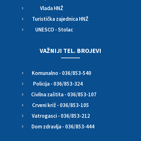
Vlada HNŽ
5
Turistička zajednica HNŽ
5
UNESCO - Stolac
5
VAŽNIJI TEL. BROJEVI
Komunalno - 036/853-540
5
Policija - 036/853-324
5
Civilna zaštita - 036/853-107
5
Crveni križ - 036/853-105
5
Vatrogasci - 036/853-212
5
Dom zdravlja - 036/853-444
5