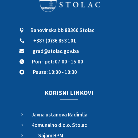
Banovinska bb 88360 Stolac

+387 (0)36 853 101

grad@stolac.gov.ba

Pon - pet: 07:00 - 15:00

Pauza: 10:00 - 10:30

KORISNI LINKOVI
Javna ustanova Radimlja
5
Komunalno d.o.o. Stolac
5
Sajam HPM
5