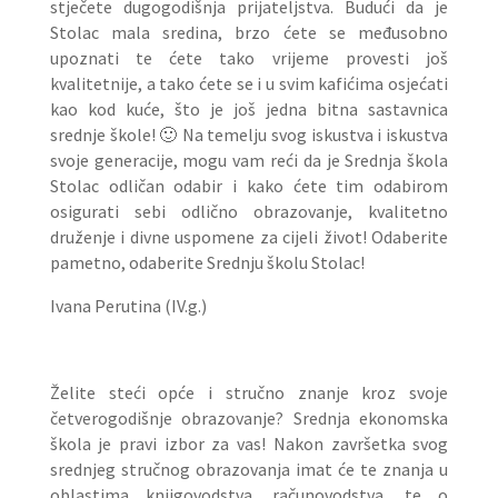
stječete dugogodišnja prijateljstva. Budući da je
Stolac mala sredina, brzo ćete se međusobno
upoznati te ćete tako vrijeme provesti još
kvalitetnije, a tako ćete se i u svim kafićima osjećati
kao kod kuće, što je još jedna bitna sastavnica
srednje škole! 🙂 Na temelju svog iskustva i iskustva
svoje generacije, mogu vam reći da je Srednja škola
Stolac odličan odabir i kako ćete tim odabirom
osigurati sebi odlično obrazovanje, kvalitetno
druženje i divne uspomene za cijeli život! Odaberite
pametno, odaberite Srednju školu Stolac!
Ivana Perutina (IV.g.)
Želite steći opće i stručno znanje kroz svoje
četverogodišnje obrazovanje? Srednja ekonomska
škola je pravi izbor za vas! Nakon završetka svog
srednjeg stručnog obrazovanja imat će te znanja u
oblastima knjigovodstva, računovodstva, te o